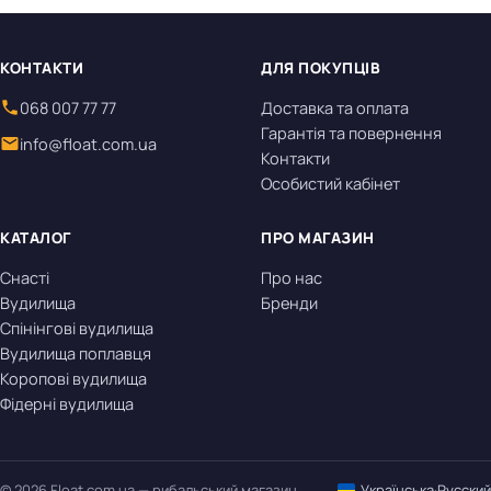
КОНТАКТИ
ДЛЯ ПОКУПЦІВ
068 007 77 77
Доставка та оплата
Гарантія та повернення
info@float.com.ua
Контакти
Особистий кабінет
КАТАЛОГ
ПРО МАГАЗИН
Снасті
Про нас
Вудилища
Бренди
Спінінгові вудилища
Вудилища поплавця
Коропові вудилища
Фідерні вудилища
© 2026 Float.com.ua — рибальський магазин
Українська
·
Русский