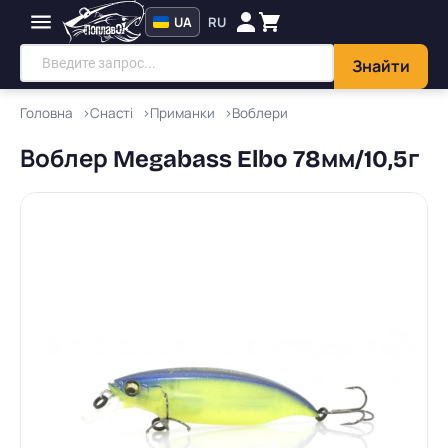
UA
RU
Знайти
Головна
Снасті
Приманки
Воблери
Воблер Megabass Elbo 78мм/10,5г