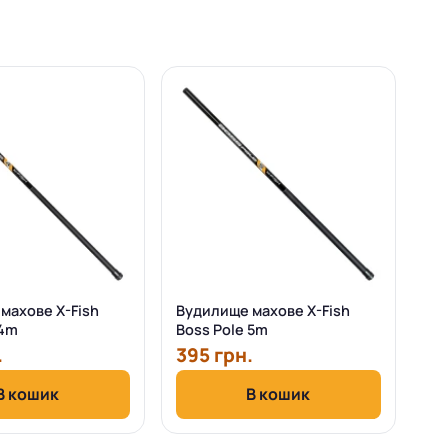
махове X-Fish
Вудилище махове X-Fish
 4m
Boss Pole 5m
.
395 грн.
В кошик
В кошик