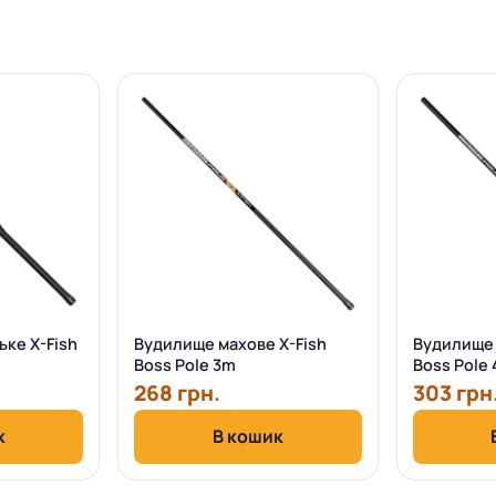
ке X-Fish
Вудилище махове X-Fish
Вудилище 
Boss Pole 3m
Boss Pole
268 грн.
303 грн
к
В кошик