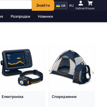
Знайти
UA
RU
Кабінет
Кошик
ня
Розпродаж
Новинки
оварів Float
Електроніка
Спорядження