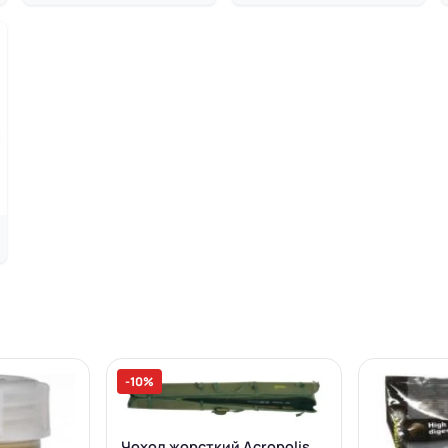
-10%
Чохол жорсткий Acropolis