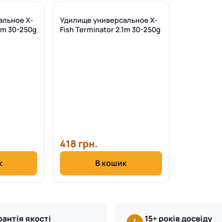
альное X-
Удилище универсальное X-
.8m 30-250g
Fish Terminator 2.1m 30-250g
418 грн.
к
В кошик
рантія якості
15+ років досвіду