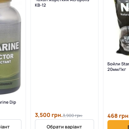
КВ-12
Бойли Starb
20мм/1кг
rine Dip
3,500 грн.
468 грн
3,900 грн.
іант
Обрати варіант