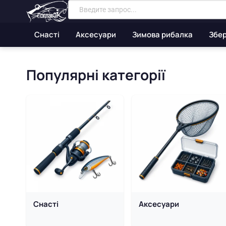
Снасті
Аксесуари
Зимова рибалка
Збер
Все для риболовлі — інтер
Популярні категорії
Снасті
Аксесуари