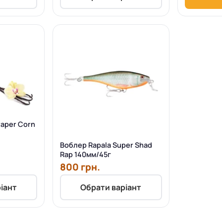
raper Corn
Воблер Rapala Super Shad
Rap 140мм/45г
800 грн.
іант
Обрати варіант