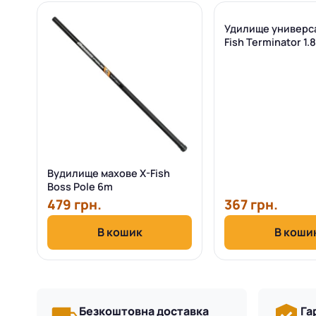
Удилище универс
Fish Terminator 1
Вудилище махове X-Fish
Boss Pole 6m
479 грн.
367 грн.
В кошик
В коши
Безкоштовна доставка
Га