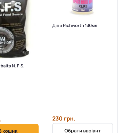
Діпи Richworth 130мл
aits N. F. S.
230 грн.
.
Обрати варіант
В кошик