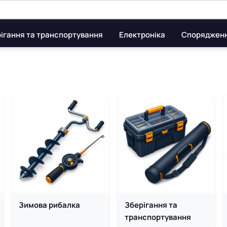
ігання та транспортування
Електроніка
Споряджен
нет-магазин рибальських т
Зимова рибалка
Зберігання та
транспортування