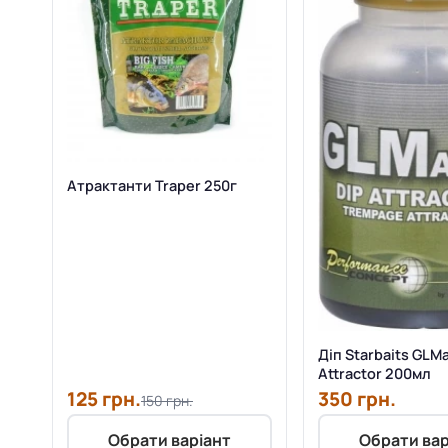
Атрактанти Traper 250г
Діп Starbaits GLMa
Attractor 200мл
125 грн.
350 грн.
150 грн.
Обрати варіант
Обрати вар