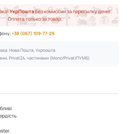
вка!
УкрПошта
Без комиссии за пересылку денег.
Оплата только за товар.
ефону:
+38 (067) 109-77-29
авка: Нова Пошта, Укрпошта
анні, Privat24, частинами (Mono/Privat/ПУМБ)
абливі
вердість
ster.