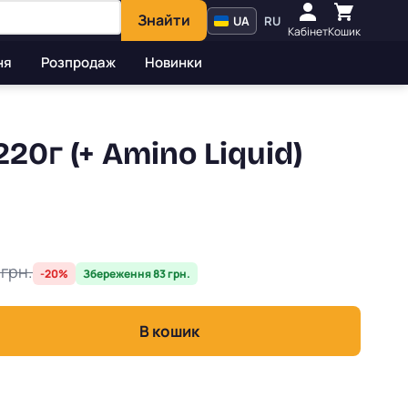
Знайти
UA
RU
Кабінет
Кошик
ня
Розпродаж
Новинки
20г (+ Amino Liquid)
 грн.
-20%
Збереження 83 грн.
В кошик