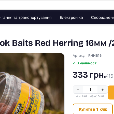
ігання та транспортування
Електроніка
Споряджен
k Baits Red Herring 16мм /2
Артикул:
RHHB16
✓ В наявності
333 грн.
416
−
+
мін. 1 шт. · макс. 5 шт.
Купити в 1 клік