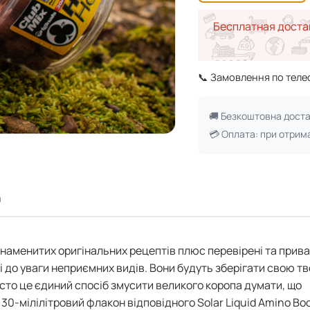
Бесплатная доста
📞 Замовлення по тел
🚚 Безкоштовна дост
💳 Оплата: при отрим
а
знаменитих оригінальних рецептів плюс перевірені та прив
і до уваги неприємних видів. Вони будуть зберігати свою т
асто це єдиний спосіб змусити великого коропа думати, що
30-мілілітровий флакон відповідного Solar Liquid Amino Boo