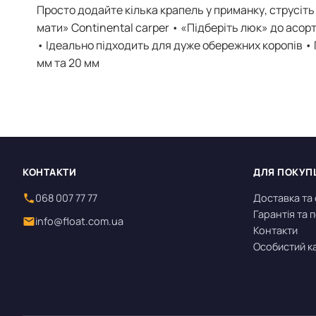
Просто додайте кілька крапель у приманку, струсіть
мати» Continental carper • «Підберіть люк» до ас
• Ідеально підходить для дуже обережних коропів • 
мм та 20 мм
КОНТАКТИ
ДЛЯ ПОКУП
068 007 77 77
Доставка та
Гарантія та
info@float.com.ua
Контакти
Особистий к