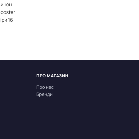
винен
Booster
іри 16
ПРО МАГАЗИН
Про нас
Бренди