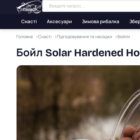
Снасті
Аксесуари
Зимова рибалка
Збер
Головна
Снасті
Підгодовування та насадки
Бойли
Бойл Solar Hardened Hoo