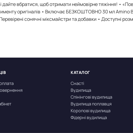
 і дайте вбратися, щоб отримати неймовірне тяжіння! • «По
ортименту оригіналів • Включає БЕЗКОШТОВНО 30 мл Amino 
Перевірені сонячні міксмайстри та добавки • Доступні розм
ЦІВ
КАТАЛОГ
 оплата
Снасті
 повернення
Вудилища
Спінінгові вудилища
абінет
Вудилища поплавця
Коропові вудилища
Фідерні вудилища