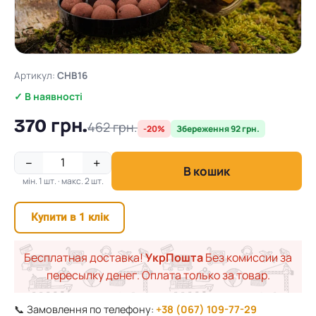
Артикул:
CHB16
✓ В наявності
370 грн.
462 грн.
-20%
Збереження 92 грн.
−
+
В кошик
мін. 1 шт. · макс. 2 шт.
Купити в 1 клік
Бесплатная доставка!
УкрПошта
Без комиссии за
пересылку денег. Оплата только за товар.
📞 Замовлення по телефону:
+38 (067) 109-77-29