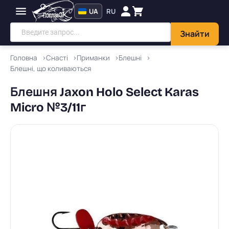
UA
RU
Знайти
Головна
Снасті
Приманки
Блешні
Блешні, що коливаються
Блешня Jaxon Holo Select Karas
Micro №3/11г