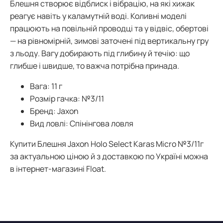
Блешня створює відблиск і вібрацію, на які хижак
реагує навіть у каламутній воді. Коливні моделі
працюють на повільній проводці та у відвіс, обертові
— на рівномірній, зимові заточені під вертикальну гру
з льоду. Вагу добирають під глибину й течію: що
глибше і швидше, то важча потрібна принада.
Вага: 11 г
Розмір гачка: №3/11
Бренд: Jaxon
Вид ловлі: Спінінгова ловля
Купити Блешня Jaxon Holo Select Karas Micro №3/11г
за актуальною ціною й з доставкою по Україні можна
в інтернет-магазині Float.