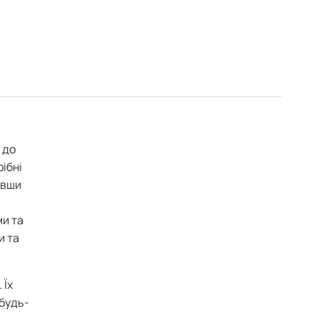
 до
рібні
ивши
ми та
и та
 Їх
 будь-