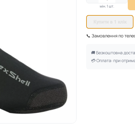
мін. 1 шт.
Купити в 1 клік
📞 Замовлення по тел
🚚 Безкоштовна дост
💳 Оплата: при отрим