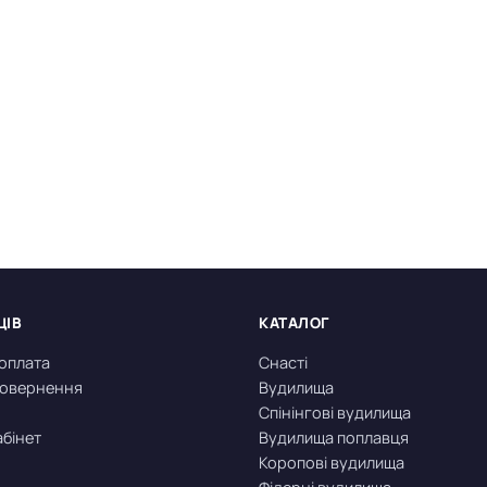
ЦІВ
КАТАЛОГ
 оплата
Снасті
 повернення
Вудилища
Спінінгові вудилища
абінет
Вудилища поплавця
Коропові вудилища