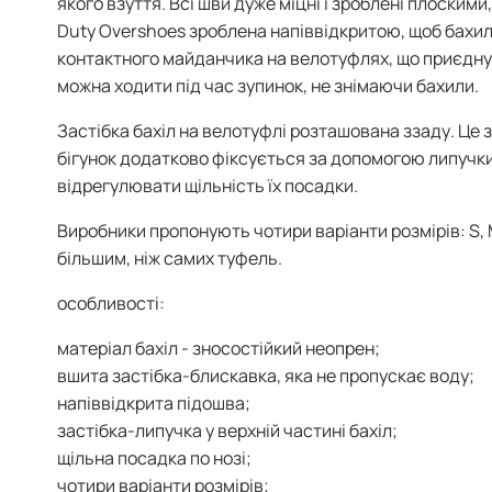
якого взуття. Всі шви дуже міцні і зроблені плоским
Duty Overshoes зроблена напіввідкритою, щоб бахили
контактного майданчика на велотуфлях, що приєднує
можна ходити під час зупинок, не знімаючи бахили.
Застібка бахіл на велотуфлі розташована ззаду. Це 
бігунок додатково фіксується за допомогою липучк
відрегулювати щільність їх посадки.
Виробники пропонують чотири варіанти розмірів: S, M
більшим, ніж самих туфель.
особливості:
матеріал бахіл - зносостійкий неопрен;
вшита застібка-блискавка, яка не пропускає воду;
напіввідкрита підошва;
застібка-липучка у верхній частині бахіл;
щільна посадка по нозі;
чотири варіанти розмірів;