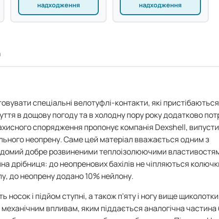
надходження
надходження
а
овувати спеціальні велотуфлі-контакти, які пристібаються
взуття в дощову погоду та в холодну пору року додатково пот
 захисного спорядження пропонує компанія Dexshell, випуст
щільного неопрену. Саме цей матеріал вважається одним з
н відомий добре розвиненими теплоізолюючими властивостя
мна дрібниця: до неопренових бахілів не чіпляються колючк
ілу, до неопрену додано 10% нейлону.
носок і підйом ступні, а також п'яту і ногу вище щиколотки.
 механічним впливам, яким піддається аналогічна частина