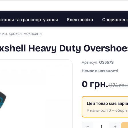
ігання та транспортування
Електроніка
Споряджен
чки, крокси, мокасини
xshell Heavy Duty Oversho
Артикул:
OS357S
Немає в наявності
0 грн.
1,174 грн
Цей товар має варі
У наявності 0 — оберіт
−
+