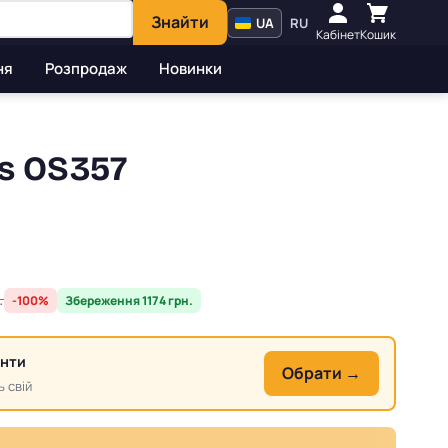
Знайти
UA
RU
Кабінет
Кошик
ня
Розпродаж
Новинки
es OS357
.
-100%
Збереження 1174 грн.
анти
Обрати →
ь свій