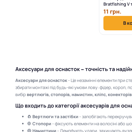
Bratfishing V
прозорий
11 грн.
В к
Аксесуари для оснасток – точність та надій
Аксесуари для оснасток
- Це незамінні елементи при с
збирати монтажі під будь-які умови лову: фідер, короп, п
вибір
вертлюгів, стопорів, намистин, кліпс, конекторів
Що входить до категорії аксесуарів для осн
🧲
Вертлюги та застібки
- запобігають перекручув
🛑
Стопори
- фіксують елементи на волосіні або шо
🔵
Намистини
- Демпфують удари, захищають вузл