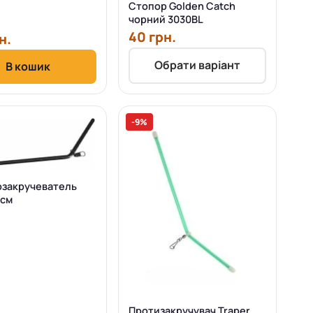
Стопор Golden Catch
чорний 3030BL
40 грн.
н.
Обрати варіант
В кошик
-9%
озакручеватель
2см
Протизакручувач Traper