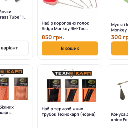
бочки
Brass Tube" 10
Набір коропових голок
Мульті 
Ridge Monkey RM-Tec
Monkey 
Needle 5 Piece Set
850 грн.
300 г
 варіант
В кошик
біжних
Набір термозбіжних
окарп
Конуса 
трубок Технокарп (чорна)
кліпс Fo
Tail Rub