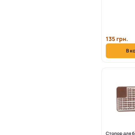
135 грн.
В к
Стопор для 