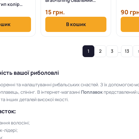
BratFishing Овальний
 тип колір
червоний 12 штук (1 шт/
15 грн.
90 грн
пакет)
ошик
В кошик
…
1
2
3
13
ність вашої риболовлі
творенні та налаштуванні рибальських снастей. З їх допомогою 
оплавець, спінінг. В інтернет-магазині
Поплавок
представлений 
та інших деталей високої якості.
асток:
ання волосіні;
к-лідері;
и;