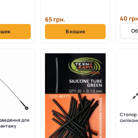
40 грн
65 грн.
Об
ошик
В кошик
Стопор 
дведення для
силікон
вантажу
чорний 