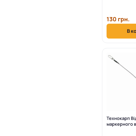
130 грн.
В к
Технокарп Ві
маркерного 