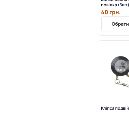
повідка (6шт
40 грн.
Обрати
Кліпса подвій