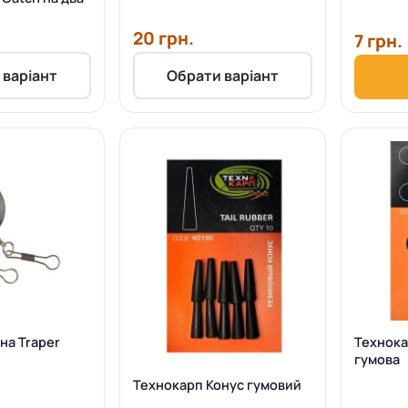
)
20 грн.
7 грн.
 варіант
Обрати варіант
на Traper
Технока
гумова
Технокарп Конус гумовий