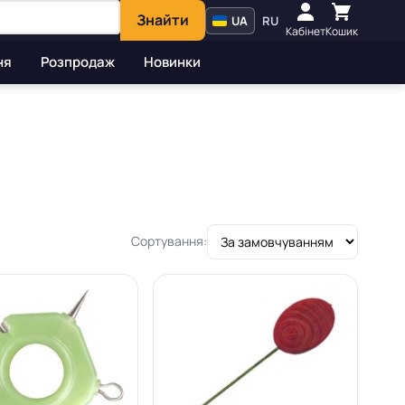
Знайти
UA
RU
Кабінет
Кошик
ня
Розпродаж
Новинки
Сортування: