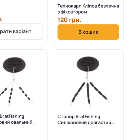
Технокарп Кліпса безпечна
з фіксатором
.
120 грн.
рати варіант
В кошик
BratFishing
Стрпор BratFishing
овий овальний
Силіконовий довгастий
12 штук
чорний 12 штук (упаковка 1
шт/пакет)