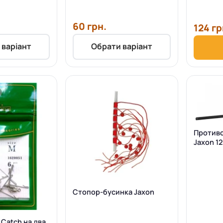
60 грн.
124 гр
 варіант
Обрати варіант
Против
Jaxon 1
Стопор-бусинка Jaxon
 Catch на два