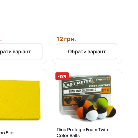
.
12 грн.
рати варіант
Обрати варіант
-15%
Піна Prologic Foam Twin
xon 5шт
Color Balls