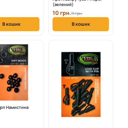
(зелений)
10 грн.
11 грн.
В кошик
В кошик
рп Намистина