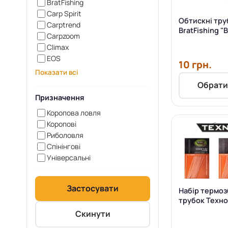
BratFishing
Carp Spirit
Обтискні тру
Carptrend
BratFishing "
Carpzoom
шт
Climax
EOS
10 грн.
Показати всі
Обрати
Призначення
Коропова ловля
Коропові
Риболовля
Спінінгові
Універсальні
Застосувати
Набір термоз
трубок Техн
(прозора)
Скинути