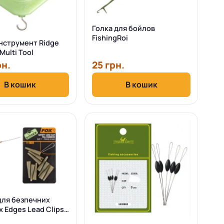
Голка для бойлов
FishingRoi
Інструмент Ridge
Multi Tool
рн.
25 грн.
В кошик
В кошик
для безпечних
x Edges Lead Clips
bers