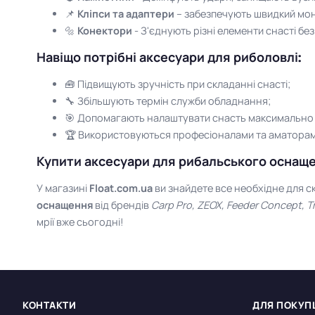
📌
Кліпси та адаптери
– забезпечують швидкий мон
🔩
Конектори
- З'єднують різні елементи снасті без
Навіщо потрібні аксесуари для риболовлі:
🧰 Підвищують зручність при складанні снасті;
🔧 Збільшують термін служби обладнання;
🎯 Допомагають налаштувати снасть максимально 
🏆 Використовуються професіоналами та аматорами
Купити аксесуари для рибальського оснаще
У магазині
Float.com.ua
ви знайдете все необхідне для с
оснащення
від брендів
Carp Pro, ZEOX, Feeder Concept, Tr
мрії вже сьогодні!
КОНТАКТИ
ДЛЯ ПОКУП