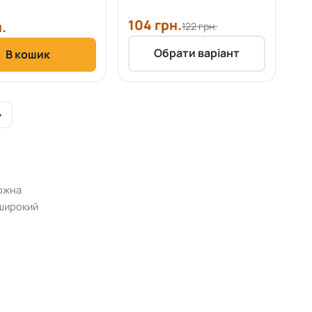
104 грн.
.
122 грн.
Обрати варіант
В кошик
›
можна
широкий