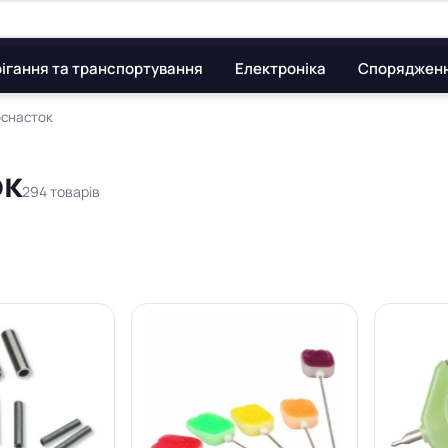
ігання та транспортування
Електроніка
Споряджен
оснасток
ок
294 товарів