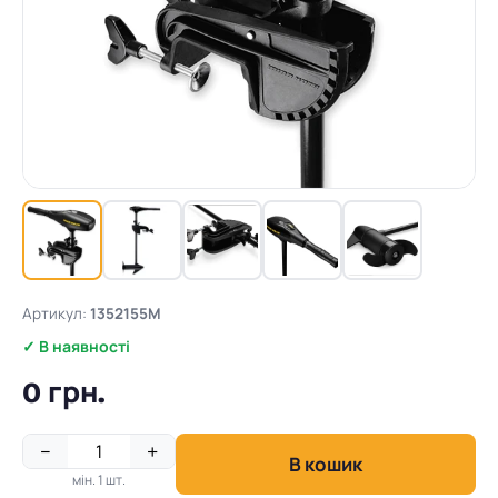
Артикул:
1352155M
✓ В наявності
0 грн.
−
+
В кошик
мін. 1 шт.