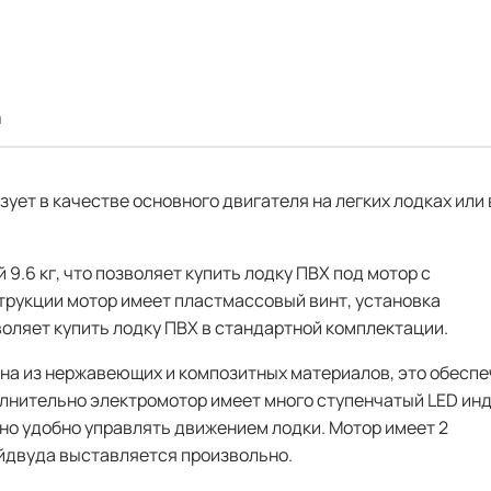
а
ует в качестве основного двигателя на легких лодках или
 9.6 кг, что позволяет купить лодку ПВХ под мотор с
трукции мотор имеет пластмассовый винт, установка
воляет купить лодку ПВХ в стандартной комплектации.
ана из нержавеющих и композитных материалов, это обесп
олнительно электромотор имеет много ступенчатый LED ин
но удобно управлять движением лодки. Мотор имеет 2
ейдвуда выставляется произвольно.