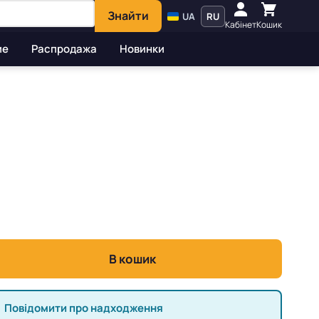
Знайти
UA
RU
Кабінет
Кошик
ие
Распродажа
Новинки
В кошик
Повідомити про надходження