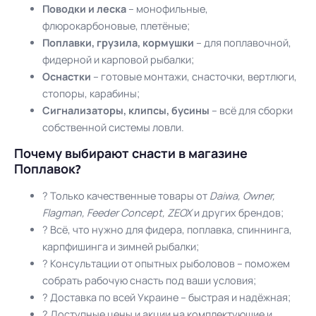
Поводки и леска
– монофильные,
флюрокарбоновые, плетёные;
Поплавки, грузила, кормушки
– для поплавочной,
фидерной и карповой рыбалки;
Оснастки
– готовые монтажи, снасточки, вертлюги,
стопоры, карабины;
Сигнализаторы, клипсы, бусины
– всё для сборки
собственной системы ловли.
Почему выбирают снасти в магазине
Поплавок?
? Только качественные товары от
Daiwa, Owner,
Flagman, Feeder Concept, ZEOX
и других брендов;
? Всё, что нужно для фидера, поплавка, спиннинга,
карпфишинга и зимней рыбалки;
? Консультации от опытных рыболовов – поможем
собрать рабочую снасть под ваши условия;
? Доставка по всей Украине – быстрая и надёжная;
? Доступные цены и акции на комплектующие и