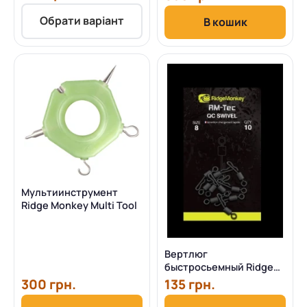
Обрати варіант
В кошик
Мультиинструмент
Ridge Monkey Multi Tool
Вертлюг
быстросьемный Ridge
Monkey Quick Change
300 грн.
135 грн.
Swivel №8