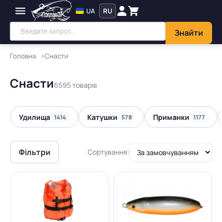
UA
RU
Знайти
Головна
Снасти
Снасти
6595 товарів
Удилища
Катушки
Приманки
1414
578
1177
Фільтри
Сортування: