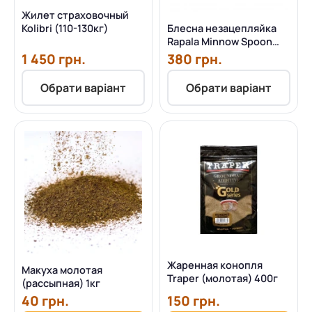
Жилет страховочный
Kolibri (110-130кг)
Блесна незацепляйка
Rapala Minnow Spoon
(8см 22г)
1 450 грн.
380 грн.
Обрати варіант
Обрати варіант
Жаренная конопля
Макуха молотая
Traper (молотая) 400г
(рассыпная) 1кг
40 грн.
150 грн.