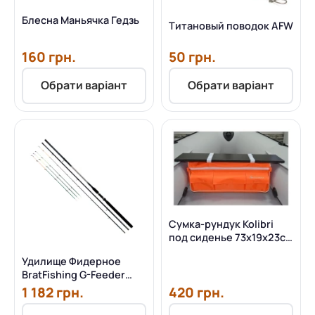
Блесна Маньячка Гедзь
Титановый поводок AFW
160 грн.
50 грн.
Обрати варіант
Обрати варіант
Cумка-рундук Kolibri
под сиденье 73х19х23см
(КМ-200-КМ-330,
Удилище Фидерное
КМ-280DL-KM-360DSL)
BratFishing G-Feeder
Rods 3.9м до 110г
1 182 грн.
420 грн.