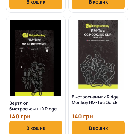
В кошик
В кошик
Быстросьемник Ridge
Monkey RM-Tec Quick
Вертлюг
Change Hooklink Clip
быстросьемный Ridge
Monkey RM-Tec Quick
140 грн.
140 грн.
Change Inline Swivel
В кошик
В кошик