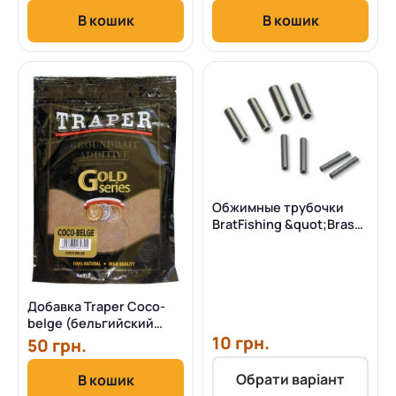
В кошик
В кошик
Обжимные трубочки
BratFishing &quot;Brass
Tube&quot; 10 шт
Добавка Traper Coco-
belge (бельгийский
кокос) 400г
10 грн.
50 грн.
Обрати варіант
В кошик