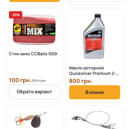
-33%
Стик микс CCBaits 500г
Масло моторное
Quicksilver Premium 2-
stroke Outboard Oil TC-
100 грн.
800 грн.
150 грн.
W3
Обрати варіант
В кошик