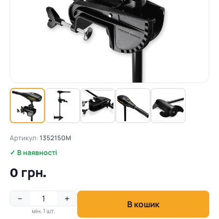
Артикул:
1352150M
✓ В наявності
0 грн.
−
+
В кошик
мін. 1 шт.