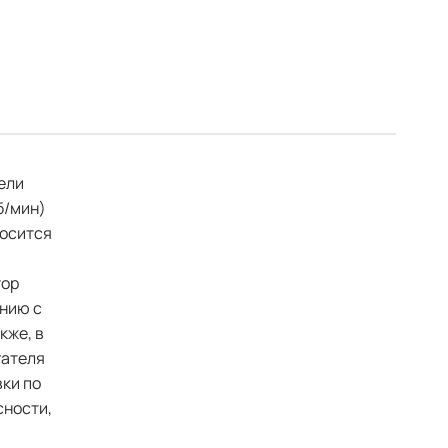
ели
б/мин)
носится
тор
ению с
кже, в
гателя
вки по
сности,