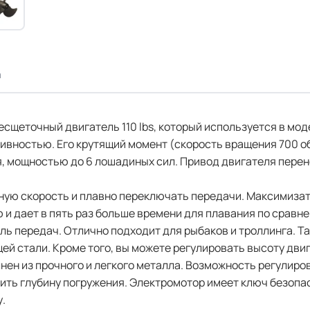
а
есщеточный двигатель 110 lbs, который используется в мод
тивностью. Его крутящий момент (скорость вращения 700 о
я, мощностью до 6 лошадиных сил. Привод двигателя пере
ную скорость и плавно переключать передачи. Максимиза
и дает в пять раз больше времени для плавания по сравн
 передач. Отлично подходит для рыбаков и троллинга. Та
й стали. Кроме того, вы можете регулировать высоту дви
нен из прочного и легкого металла. Возможность регулиро
ить глубину погружения. Электромотор имеет ключ безопа
.