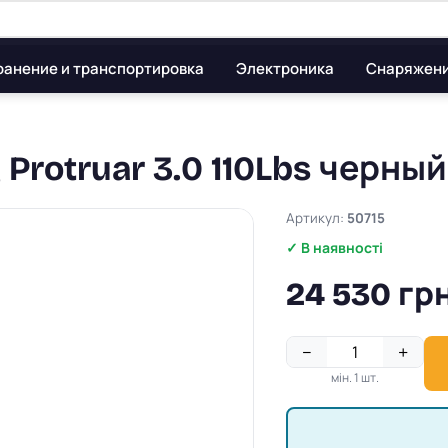
ранение и транспортировка
Электроника
Снаряжен
Protruar 3.0 110Lbs черны
Артикул:
50715
✓ В наявності
24 530 грн
−
+
мін. 1 шт.