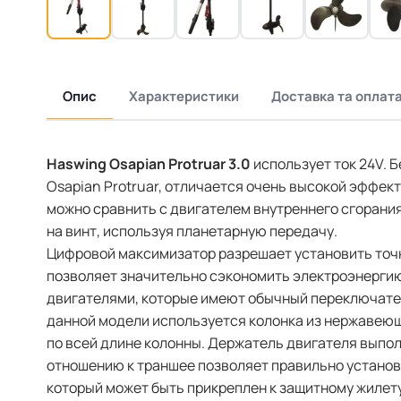
Опис
Характеристики
Доставка та оплат
Haswing Osapian Protruar 3.0
использует ток 24V. Б
Osapian Protruar, отличается очень высокой эффек
можно сравнить с двигателем внутреннего сгорани
на винт, используя планетарную передачу.
Цифровой максимизатор разрешает установить точ
позволяет значительно сэкономить электроэнергию 
двигателями, которые имеют обычный переключатель
данной модели используется колонка из нержавеюще
по всей длине колонны. Держатель двигателя выпол
отношению к траншее позволяет правильно установ
который может быть прикреплен к защитному жилету