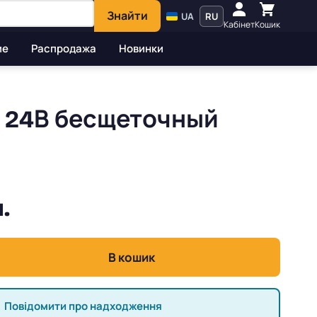
Знайти
UA
RU
Кабінет
Кошик
ие
Распродажа
Новинки
й 24В бесщеточный
.
В кошик
Повідомити про надходження