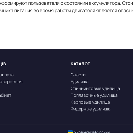
нформируют пользователя о состоянии аккумулятора. Стои
точника питания во время работы двигателя является опасн
ЦІВ
КАТАЛОГ
 оплата
Снасти
 повернення
Удилища
Спиннинговые удилища
абінет
Поплавочные удилища
Карповые удилища
Фидерные удилища
Українська
·
Русский