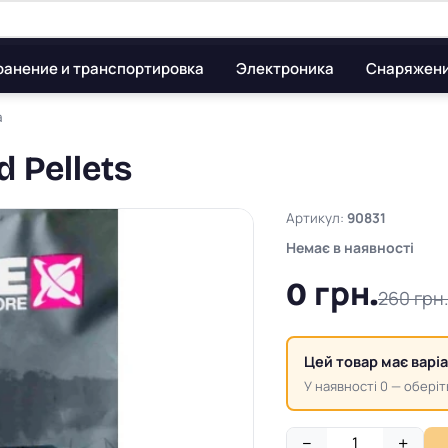
ранение и транспортировка
Электроника
Снаряжен
а
 Pellets
Артикул:
90831
Немає в наявності
0 грн.
260 грн
Цей товар має варі
У наявності 0 — оберіт
−
+