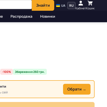
Знайти
UA
RU
Кабінет
Кошик
ие
Распродажа
Новинки
.
-100%
Збереження 260 грн.
анти
Обрати →
ь свій