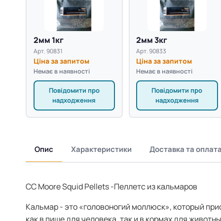
2мм 1кг
2мм 3кг
Арт. 90831
Арт. 90833
Ціна за запитом
Ціна за запитом
Немає в наявності
Немає в наявності
Повідомити про
Повідомити про
надходження
надходження
Опис
Характеристики
Доставка та оплат
CC Moore Squid Pellets
-
Пеллетс из кальмаров
Кальмар - это «головоногий моллюск», который при
как в пище для человека, так и в кормах для животн