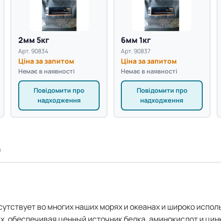
2мм 5кг
6мм 1кг
Арт. 90834
Арт. 90837
Ціна за запитом
Ціна за запитом
Немає в наявності
Немає в наявності
Повідомити про
Повідомити про
надходження
надходження
а
сутствует во многих наших морях и океанах и широко испол
ых, обеспечивая ценный источник белка, аминокислот и цин