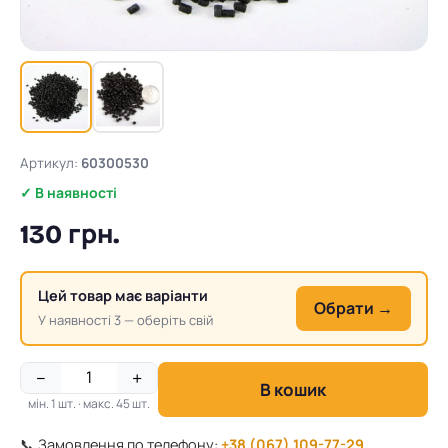
Артикул:
60300530
✓ В наявності
130 грн.
Цей товар має варіанти
Обрати →
У наявності 3 — оберіть свій
−
+
В кошик
мін. 1 шт. · макс. 45 шт.
📞 Замовлення по телефону:
+38 (067) 109-77-29