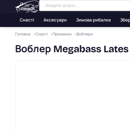
Снасті
Аксесуари
Зимова рибалка
Збер
Головна
Снасті
Приманки
Воблери
Воблер Megabass Lates 