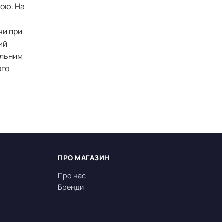
ною. На
чи при
ий
ильним
ого
ПРО МАГАЗИН
Про нас
Бренди