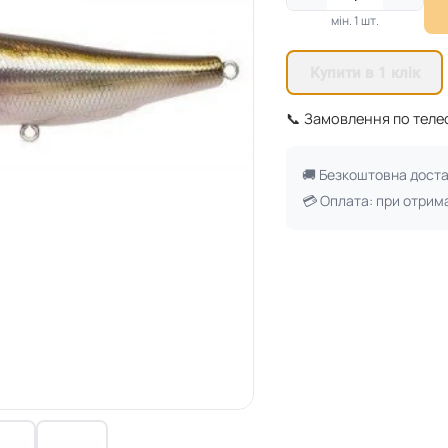
мін. 1 шт.
Купити в 1 клік
📞 Замовлення по тел
🚚 Безкоштовна дост
💳 Оплата: при отрим