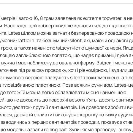
етрів і вагою 16, 8 грам заявлена як extreme topwater, а не
вати. Насправді цей воблер швидше відноситься до підповерх
нга. Lates цілком можна загнати безперервною проводкою 
мовий-rattle in, та безшумний-silent, які, маючи однакові 
о грою, а також наявністю/відсутністю шумової камери. Якщ
площею заглиблюючою лопатою, що надає приманці дуже а
та вужча і має наближену до овальної форму. Звідси і менш я
заточена під ривкову проводку, хоч і рівномірною, і вудилищ
 шумовою версією плавучість silent трохи зменшена, а тіл
вітловідбивною пластиною. Поза всяким сумнівом, Lates-ц
 до того ж їй можна легко облавлювати місця найменшою
, що не доходить до поверхні всього п'ять-десять сантимет
всього десяток-другий сантиметрів. Це дозволяє зробити в
лася, даємо їй спливти і виконуємо коротку потяжку вуди
, заводячись з перших сантиметрів проводки, показує акти
цю модель назвали rоlling bait. Зупиняємо проводку і знову