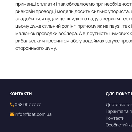
приманці спливти і так обловлюємо при необхідност
ривковій проводці модель досить сильно упориста, щ
знадобиться вудлище швидкого ладу з верхнім тестом
цьому дуже сильний ролінг, причому як на паузі, так 
малюнок проводки воблера. А відсутність шумових к
рибальським пресингом або у водоймах з дуже проз
стороннього шуму.
КОНТАКТИ
ДЛЯ ПОКУП
068 007 77 77
Доставка та
Гарантія та
info@float.com.ua
Контакти
Особистий к