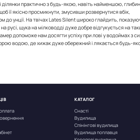
і ділянки практично з будь-якою, навіть найменшою, глиби
об її якісно просмикнути, змусивши розвернутися вбік,
 до унції. На твічах Lates Silent широко глайдить, показую
і на русі, щука на мілководді дуже добре відгукується на так
амер допоможе нам досягти успіху при лові у водоймах з с
орою водою, де хижак дуже обережний і лякається будь-як
ЦІВ
КАТАЛОГ
 оплата
Снасті
 повернення
Вудилища
Спінінгові вудилища
абінет
Вудилища поплавця
Коропові вудилища