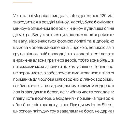
У каталозі Megabass модель Lates довжиною 120 мілім
знаходиться в розділі мінноу, як слід було б очіку
мінноу-з опущеним до води кінчиком вудилища спіні
до метра. Випускається ця модель у двох версіях: шу
та вагу, відрізняються формою лопаті та, відповідн
шумова модель забезпечена широкою, великою за 
гру на рівномірній проводці, то в моделі silent лопа
виражена власна гра тихої версії, тобто вона більш 
потяжками можна ловити цілком успішно. Порівняно з
не порожнисте, а забезпечене вмонтованою в тіло с
приманка для облова мілководних ділянок водойми,
глибиною-це і лов над суцільним килимом водоростей
лов із закидами в берег, де глибина часто складає 
плавучість воблера. Закидання - приманка приводни
або оброт-півтора котушкою. При цьому Lates Silent
широкоамплітудну гру з завалами на боки, не дарма 