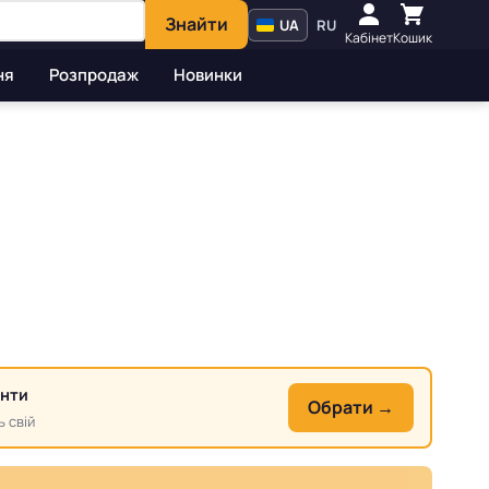
Знайти
UA
RU
Кабінет
Кошик
ня
Розпродаж
Новинки
анти
Обрати →
ь свій