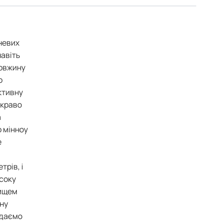
невих
навіть
довжину
о
ктивну
скраво
а
о мінноу
е
рів, і
исоку
лищем
вну
 даємо