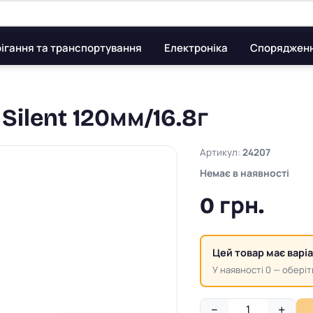
ігання та транспортування
Електроніка
Споряджен
Silent 120мм/16.8г
Артикул:
24207
Немає в наявності
0 грн.
Цей товар має варі
У наявності 0 — оберіт
−
+