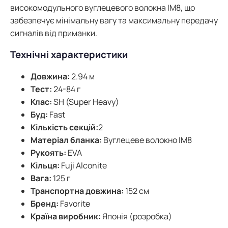
високомодульного вуглецевого волокна IM8, що
забезпечує мінімальну вагу та максимальну передачу
сигналів від приманки.
Технічні характеристики
Довжина:
2.94 м
Тест:
24-84 г
Клас:
SH (Super Heavy)
Буд:
Fast
Кількість секцій:
2
Матеріал бланка:
Вуглецеве волокно IM8
Рукоять:
EVA
Кільця:
Fuji Alconite
Вага:
125 г
Транспортна довжина:
152 см
Бренд:
Favorite
Країна виробник:
Японія (розробка)