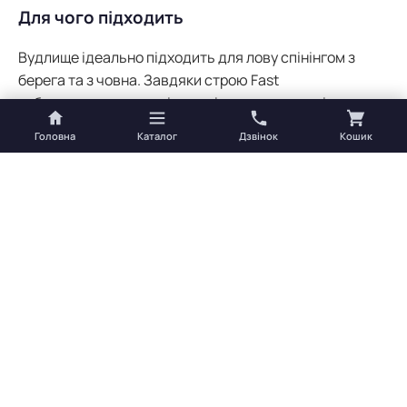
Для чого підходить
Вудлище ідеально підходить для лову спінінгом з
берега та з човна. Завдяки строю Fast
забезпечуються точні далекі закидання та чітке
підсікання. Підходить для лову судака, окуня, щуки та
Головна
Каталог
Дзвінок
Кошик
інших хижих риб, залежно від класу приманок.
Чому вибирають Favorite
Бренд Favorite завоював довіру тисяч рибалок в
Україні та по всьому світу завдяки відмінному
співвідношенню ціна-якість. Кожна серія
розробляється з урахуванням конкретних умов лову
та вимог рибалок різного рівня.