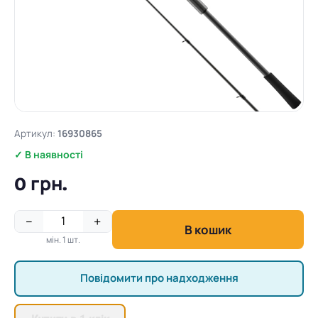
Артикул:
16930865
✓ В наявності
0 грн.
−
+
В кошик
мін. 1 шт.
Повідомити про надходження