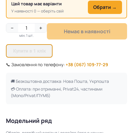
Цей товар має варіанти
Обрати →
У наявності 0 — оберіть свій
−
+
Немає в наявності
мін. 1 шт.
Купити в 1 клік
📞 Замовлення по телефону:
+38 (067) 109-77-29
🚚 Безкоштовна доставка: Нова Пошта, Укрпошта
💳 Оплата: при отриманні, Privat24, частинами
(Mono/Privat/ПУМБ)
Модельний ряд
Оберіть потрібний варіант і додайте його в кошик: