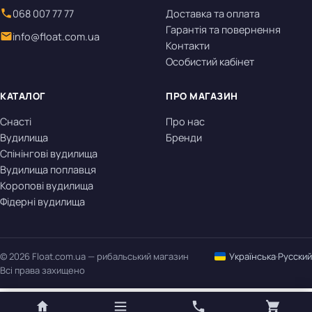
068 007 77 77
Доставка та оплата
Гарантія та повернення
info@float.com.ua
Контакти
Особистий кабінет
КАТАЛОГ
ПРО МАГАЗИН
Снасті
Про нас
Вудилища
Бренди
Спінінгові вудилища
Вудилища поплавця
Коропові вудилища
Фідерні вудилища
© 2026 Float.com.ua — рибальський магазин
Українська
·
Русский
Всі права захищено