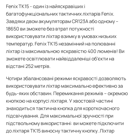
Fenix TK15 - один із найяскравіших і
багатофункціональних тактичних ліхтарів Fenix.
Завдяки двом акумуляторам CR123A або одному –
18650 ви зможете без втрат потужності
використовувати ліхтар взимку в умовах низьких
температур. Fenix TK15 незамінний на полюванні
ліхтар із максимальною яскравістю 400 люменів! Ви
зможете освітлювати найвіддаленіші об'єкти на
відстані 252 метрів.
Чотири збалансовані режими яскравості дозволяють
використовувати ліхтар максимально ефективно за
будь-яких обставин. Перемикання режимів – окремою
кнопкою на корпусі ліхтаря. У хвостовій частині
знаходиться тактична кнопка для короткочасного
підсвічування. Для максимальної зручності при
підствольному використанні: ви можете підключити
до ліхтаря TK15 виносну тактичну кнопку. Ліхтар