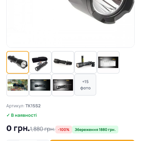
+15
фото
Артикул:
TK15S2
✓ В наявності
0 грн.
1,880 грн.
-100%
Збереження 1880 грн.