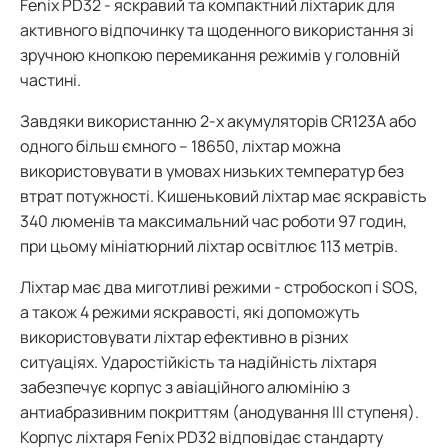
Fenix PD32 - яскравий та компактний ліхтарик для
активного відпочинку та щоденного використання зі
зручною кнопкою перемикання режимів у головній
частині.
Завдяки використанню 2-х акумуляторів CR123A або
одного більш ємного – 18650, ліхтар можна
використовувати в умовах низьких температур без
втрат потужності. Кишеньковий ліхтар має яскравість
340 люменів та максимальний час роботи 97 годин,
при цьому мініатюрний ліхтар освітлює 113 метрів.
Ліхтар має два миготливі режими - стробоскоп і SOS,
а також 4 режими яскравості, які допоможуть
використовувати ліхтар ефективно в різних
ситуаціях. Ударостійкість та надійність ліхтаря
забезпечує корпус з авіаційного алюмінію з
антиабразивним покриттям (анодування III ступеня).
Корпус ліхтаря Fenix PD32 відповідає стандарту