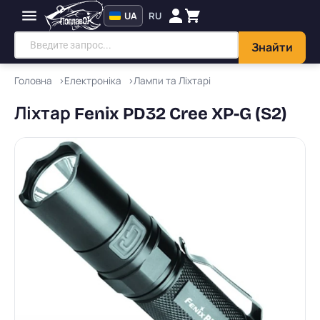
UA
RU
Знайти
Головна
Електроніка
Лампи та Ліхтарі
Ліхтар Fenix PD32 Cree XP-G (S2)