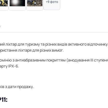
+9 фото
а
й ліхтар для туризму та різних видів активного відпочинку.
стання ліхтаря для різних вимог.
юмінію з антиабразивним покриттям (анодування ІІІ ступеня
рту IPX-6.
ів з дати продажу.
11: