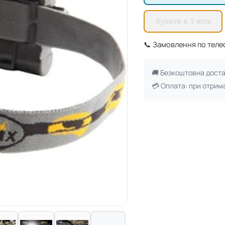
Купити в 1 клік
📞 Замовлення по тел
🚚 Безкоштовна дост
💳 Оплата: при отрим