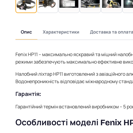
Опис
Характеристики
Доставка та оплат
Fenix HP11 – максимально яскравий та міцний налобни
режими забезпечують максимально ефективне викори
Налобний ліхтар HP11 виготовлений з авіаційного ал
Водонепроникність відповідає міжнародному станда
Гарантія:
Гарантійний термін встановлений виробником – 5 рок
Особливості моделі Fenix HP