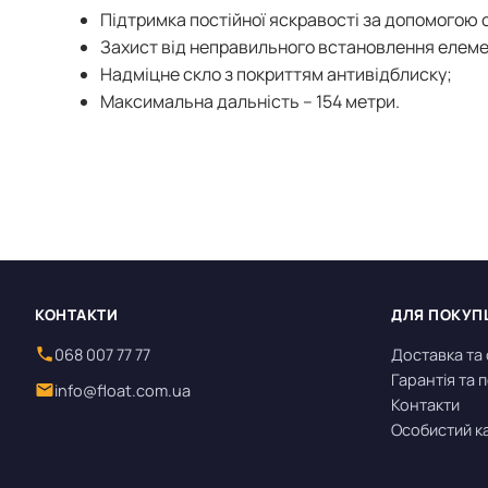
Підтримка постійної яскравості за допомогою 
Захист від неправильного встановлення елеме
Надміцне скло з покриттям антивідблиску;
Максимальна дальність – 154 метри.
КОНТАКТИ
ДЛЯ ПОКУП
068 007 77 77
Доставка та
Гарантія та
info@float.com.ua
Контакти
Особистий к