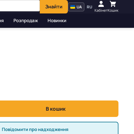
Знайти
UA
RU
Кабінет
Кошик
ня
Розпродаж
Новинки
В кошик
Повідомити про надходження