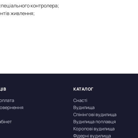
спеціального контролера;
нтів живлення;
ЦІВ
КАТАЛОГ
 оплата
Снасті
 повернення
Вудилища
Спінінгові вудилища
абінет
Вудилища поплавця
Коропові вудилища
Фідерні вудилища