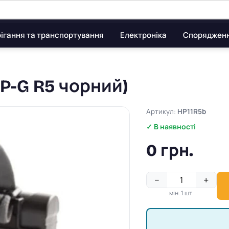
ігання та транспортування
Електроніка
Споряджен
XP-G R5 чорний)
Артикул:
HP11R5b
✓ В наявності
0 грн.
−
+
мін. 1 шт.