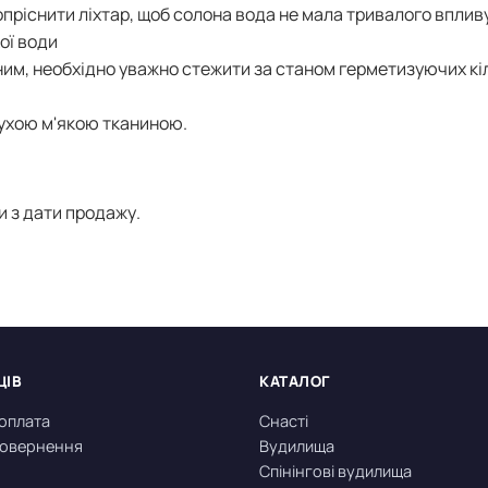
 опріснити ліхтар, щоб солона вода не мала тривалого вплив
ої води
им, необхідно уважно стежити за станом герметизуючих кіл
сухою м'якою тканиною.
и з дати продажу.
ЦІВ
КАТАЛОГ
 оплата
Снасті
 повернення
Вудилища
Спінінгові вудилища