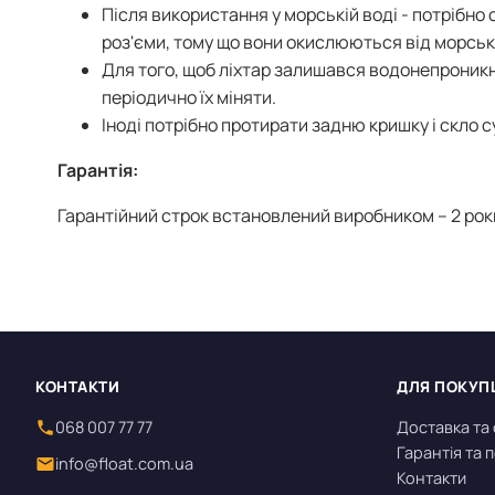
Після використання у морській воді - потрібно
роз'єми, тому що вони окислюються від морськ
Для того, щоб ліхтар залишався водонепроникн
періодично їх міняти.
Іноді потрібно протирати задню кришку і скло 
Гарантія:
Гарантійний строк встановлений виробником – 2 рок
КОНТАКТИ
ДЛЯ ПОКУП
068 007 77 77
Доставка та
Гарантія та
info@float.com.ua
Контакти