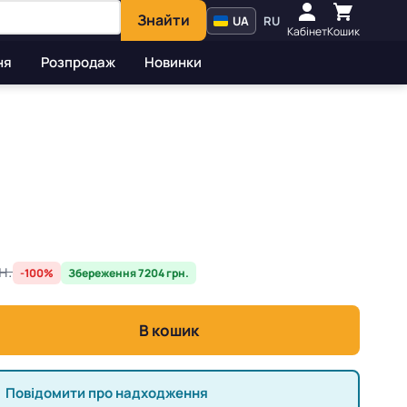
Знайти
UA
RU
Кабінет
Кошик
ня
Розпродаж
Новинки
н.
-100%
Збереження 7204 грн.
В кошик
Повідомити про надходження