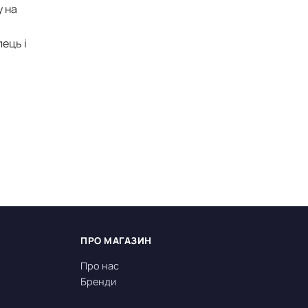
у на
ець і
ПРО МАГАЗИН
Про нас
Бренди