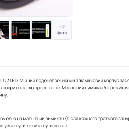
+17
фото
а
-L U2 LED. Міцний водонепроникний алюмінієвий корпус заб
о з покриттям, що просвітлює. Магнітний вимикач/перемикач
ину.
ву олію на магнітний вимикач (після кожного третього зану
ів увімкнути та вимкнути ліхтар.