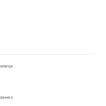
езпечує
рення з