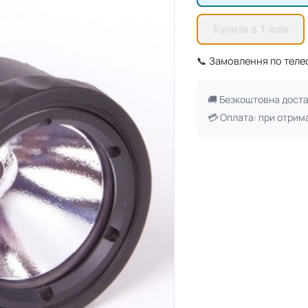
Купити в 1 клік
📞 Замовлення по тел
🚚 Безкоштовна дост
💳 Оплата: при отрим