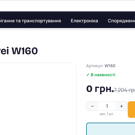
ігання та транспортування
Електроніка
Споряджен
rei W160
Артикул:
W160
✓ В наявності
0 грн.
7,204 гр
−
+
мін. 1 шт.