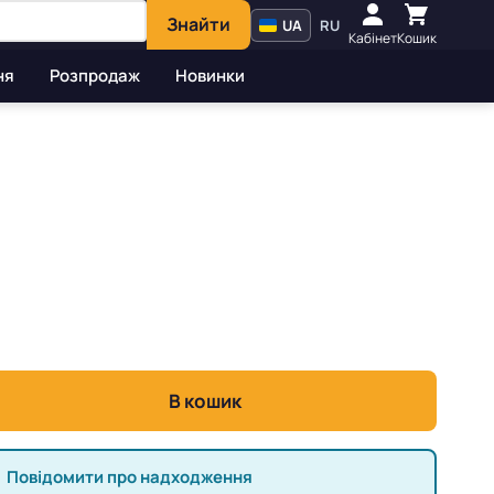
Знайти
UA
RU
Кабінет
Кошик
ня
Розпродаж
Новинки
В кошик
Повідомити про надходження