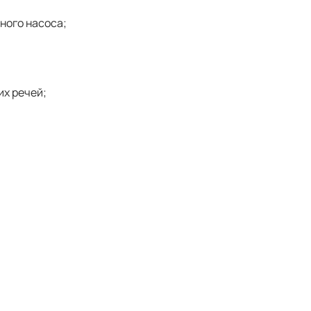
ного насоса;
их речей;