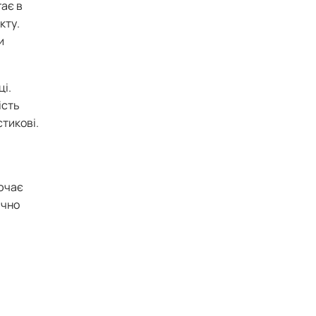
гає в
кту.
и
і.
ість
стикові.
лючає
ично