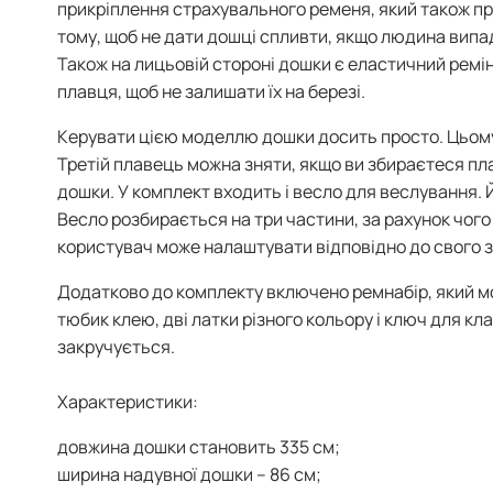
прикріплення страхувального ременя, який також пр
тому, щоб не дати дошці спливти, якщо людина випадк
Також на лицьовій стороні дошки є еластичний ремі
плавця, щоб не залишати їх на березі.
Керувати цією моделлю дошки досить просто. Цьому 
Третій плавець можна зняти, якщо ви збираєтеся пл
дошки. У комплект входить і весло для веслування. Й
Весло розбирається на три частини, за рахунок чого
користувач може налаштувати відповідно до свого 
Додатково до комплекту включено ремнабір, який м
тюбик клею, дві латки різного кольору і ключ для кл
закручується.
Характеристики:
довжина дошки становить 335 см;
ширина надувної дошки – 86 см;