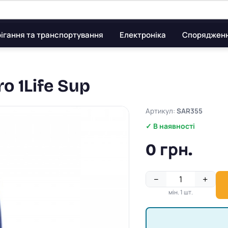
ігання та транспортування
Електроніка
Споряджен
o 1Life Sup
Артикул:
SAR355
✓ В наявності
0 грн.
−
+
мін. 1 шт.