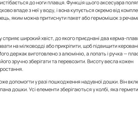
истібається до ноги плавця. Функція цього аксесуара поля
ово впаде з неї у воду, і вона купується окремо від компле
нець, яким можна притиснути пакет або гермомішок з речам
сприяє широкий хвіст, до якого приєднані два керма-плавц
авати на мілководді або прикріпити, щоб підвищити керован
ого держак виготовлено з алюмінію, а лопать і ручка — пла
 його зручно зберігати та перевозити. Висоту весла кожен
зростання.
оже допомогти у разі пошкодження надувної дошки. Він вк
апана дошки. Усі елементи зберігаються у колбі, яка гермет