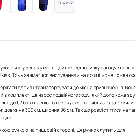
+9 фото
а
квально у всьому світі. Цей вид відпочинку нагадує серфін
мах. Тому займатися веслуванням на дошці може кожен ох
 зберігати вдома і транспортувати до місця призначення. Вон
 в комплект. Це насос подвійного ходу, який допоможе зд
иск до 1,2 бар і повністю накачується приблизно за 7 хвилин
и: довжина 335 см, ширина 86 см. Так що розміститися на т
кцією.
кою ручкою на лицьовій стороні. Ця ручка служить для