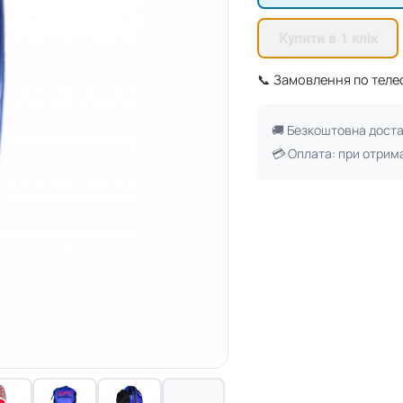
Купити в 1 клік
📞 Замовлення по тел
🚚 Безкоштовна дост
💳 Оплата: при отрим