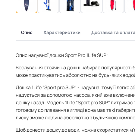
Опис
Характеристики
Доставка та оплат
Опис надувної дошки Sport Pro 1Life SUP:
Веслування стоячи на дошці набирає популярності бу
може практикуватись абсолютно на будь-яких водой
Дошка 1Life "Sport pro SUP" - надувна, тому її легко
надується за допомогою насоса, який вже включений
дошку назад. Модель 1Life "Sport pro SUP" витримає т
готовому до плавання вигляді вона має такі габарит
лиску зможе людина абсолютно з будь-якою компле
Щоб донести дошку до води, можна скористатися м'я