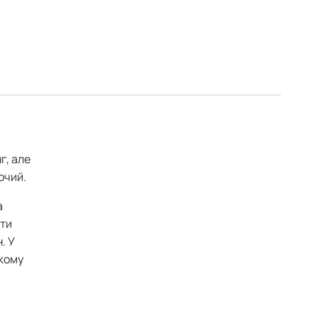
г, але
очий.
а
ути
. У
акому