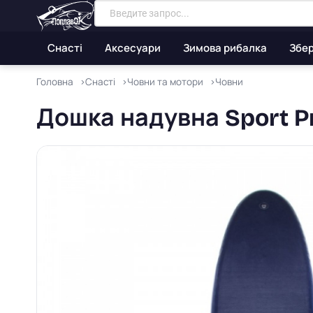
Снасті
Аксесуари
Зимова рибалка
Збер
Головна
Снасті
Човни та мотори
Човни
Дошка надувна Sport Pr