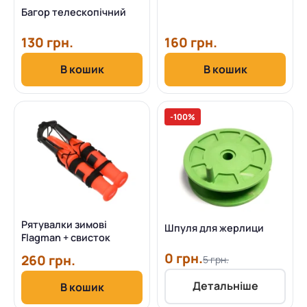
Багор телескопічний
130 грн.
160 грн.
В кошик
В кошик
-100%
Рятувалки зимові
Шпуля для жерлици
Flagman + свисток
0 грн.
260 грн.
5 грн.
Детальніше
В кошик