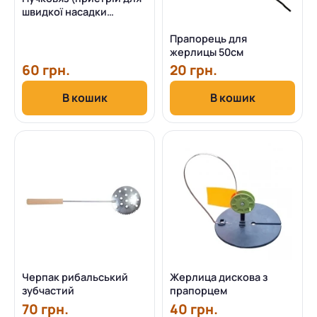
швидкої насадки
мотиля)
Прапорець для
жерлицы 50см
60 грн.
20 грн.
В кошик
В кошик
Черпак рибальський
Жерлица дискова з
зубчастий
прапорцем
70 грн.
40 грн.