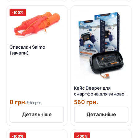
-100%
Спасалки Salmo
(зачепи)
Кейс Deeper для
смартфона для зимової
риболовлі
0 грн.
560 грн.
94 грн.
Детальніше
Детальніше
-100%
-100%