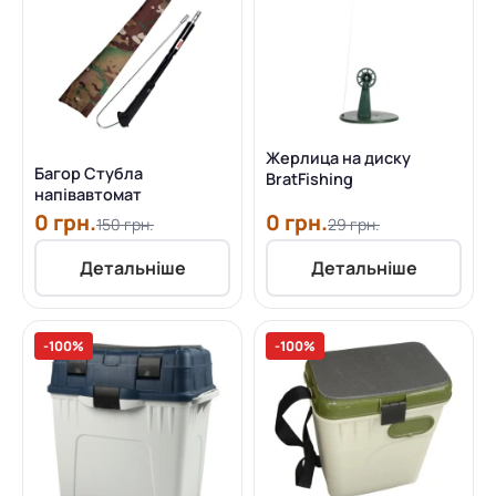
Жерлица на диску
Багор Стубла
BratFishing
напівавтомат
0 грн.
0 грн.
150 грн.
29 грн.
Детальніше
Детальніше
-100%
-100%