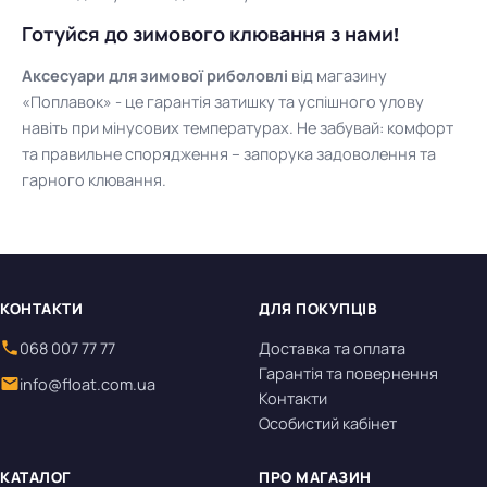
Готуйся до зимового клювання з нами!
Аксесуари для зимової риболовлі
від магазину
«Поплавок» - це гарантія затишку та успішного улову
навіть при мінусових температурах. Не забувай: комфорт
та правильне спорядження – запорука задоволення та
гарного клювання.
КОНТАКТИ
ДЛЯ ПОКУПЦІВ
068 007 77 77
Доставка та оплата
Гарантія та повернення
info@float.com.ua
Контакти
Особистий кабінет
КАТАЛОГ
ПРО МАГАЗИН