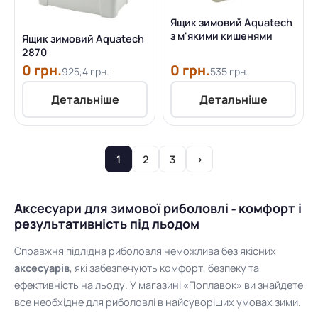
Ящик зимовий Aquatech
з м'якими кишенями
Ящик зимовий Aquatech
2870
0 грн.
0 грн.
925,4 грн.
535 грн.
Детальніше
Детальніше
1
2
3
›
Аксесуари для зимової риболовлі - комфорт і
результативність під льодом
Справжня підлідна риболовля неможлива без якісних
аксесуарів
, які забезпечують комфорт, безпеку та
ефективність на льоду. У магазині «Поплавок» ви знайдете
все необхідне для риболовлі в найсуворіших умовах зими.