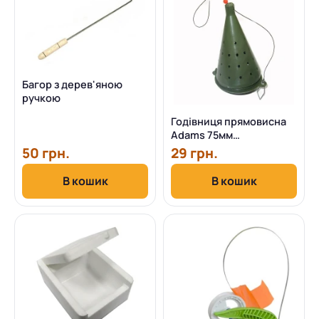
Багор з дерев'яною
ручкою
Годівниця прямовисна
Adams 75мм
неоснащенная (мала)
50 грн.
29 грн.
В кошик
В кошик