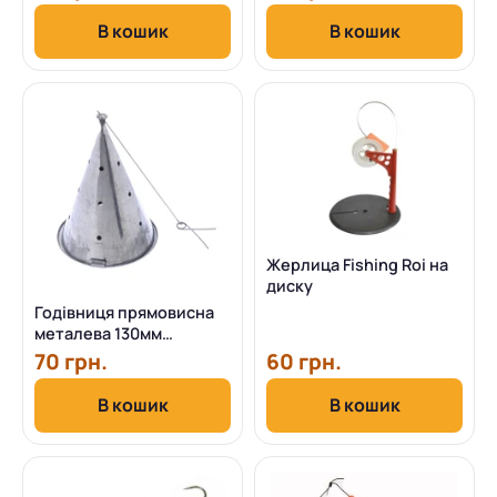
В кошик
В кошик
Жерлица Fishing Roi на
диску
Годівниця прямовисна
металева 130мм
(велика)
70 грн.
60 грн.
В кошик
В кошик