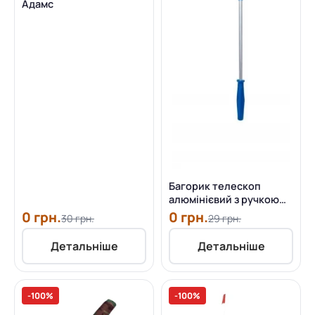
Адамс
Багорик телескоп
алюмінієвий з ручкою
пластик
0 грн.
0 грн.
30 грн.
29 грн.
Детальніше
Детальніше
-100%
-100%