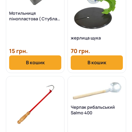
Мотильниця
пінопластова ( Стубла
)80х60х35
жерлица щука
15 грн.
70 грн.
В кошик
В кошик
Черпак рибальський
Salmo 400