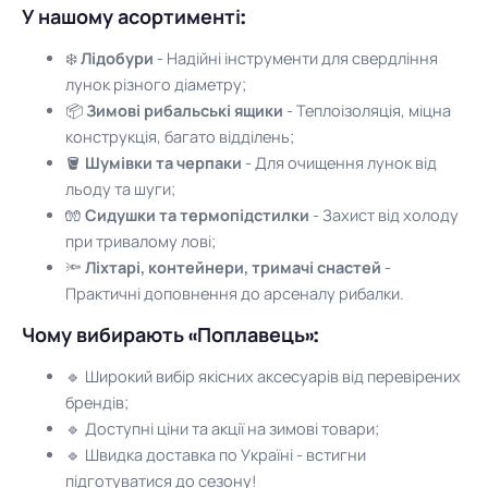
У нашому асортименті:
❄️
Лідобури
- Надійні інструменти для свердління
лунок різного діаметру;
📦
Зимові рибальські ящики
- Теплоізоляція, міцна
конструкція, багато відділень;
🪣
Шумівки та черпаки
- Для очищення лунок від
льоду та шуги;
🧤
Сидушки та термопідстилки
- Захист від холоду
при тривалому лові;
🔦
Ліхтарі, контейнери, тримачі снастей
-
Практичні доповнення до арсеналу рибалки.
Чому вибирають «Поплавець»:
🔹 Широкий вибір якісних аксесуарів від перевірених
брендів;
🔹 Доступні ціни та акції на зимові товари;
🔹 Швидка доставка по Україні - встигни
підготуватися до сезону!