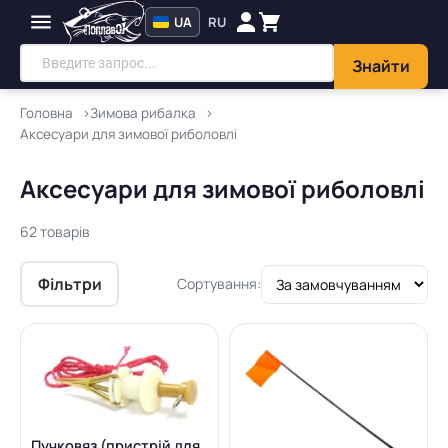
UA
RU
Знайти
Головна
Зимова рибалка
Аксесуари для зимової риболовлі
Аксесуари для зимової риболовлі
62 товарів
Фільтри
Сортування:
Пучковяз (пристрій для