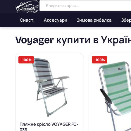
Снасті
Аксесуари
Зимова рибалка
Збер
Voyager купити в Украї
-100%
-100%
Пляжне крісло VOYAGER FC-
036