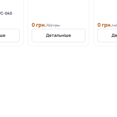
FC-040
0 грн.
0 грн.
702 грн.
1,4
іше
Детальніше
Де