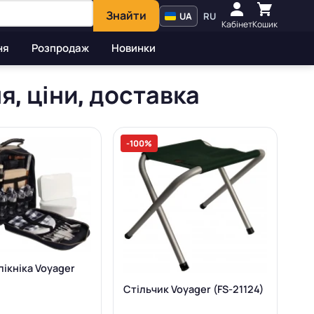
Знайти
UA
RU
Кабінет
Кошик
ня
Розпродаж
Новинки
я, ціни, доставка
-100%
пікніка Voyager
Стільчик Voyager (FS-21124)