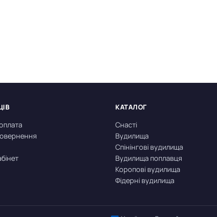
ЦІВ
КАТАЛОГ
 оплата
Снасті
 повернення
Вудилища
Спінінгові вудилища
абінет
Вудилища поплавця
Коропові вудилища
Фідерні вудилища