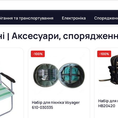
ігання та транспортування
Електроніка
Споряджен
ні | Аксесуари, спорядженн
-100%
-100%
Набір для 
Набір для пікніка Voyager
HB20420
610-030335