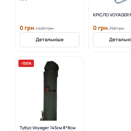
КРІСЛО VOYAGER 
0 грн.
0 грн.
1,420 грн.
758 грн.
Детальніше
Детальн
-100%
Тубус Voyager 145см 8*8см