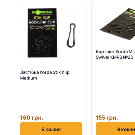
Вертлюг Korda Mic
Swivel KMRS №20
Застібка Korda Stik Klip
Medium
160 грн.
155 грн.
В кошик
В коши