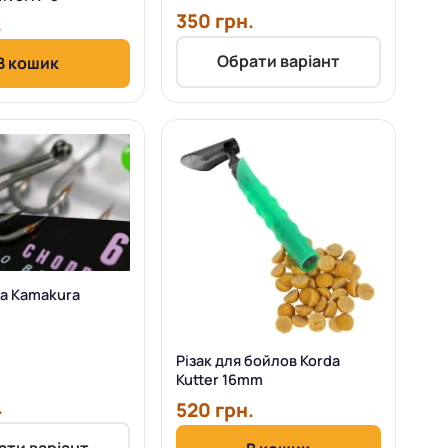
350 грн.
.
Обрати варіант
В кошик
da Kamakura
Різак для бойлов Korda
Kutter 16mm
.
520 грн.
ати варіант