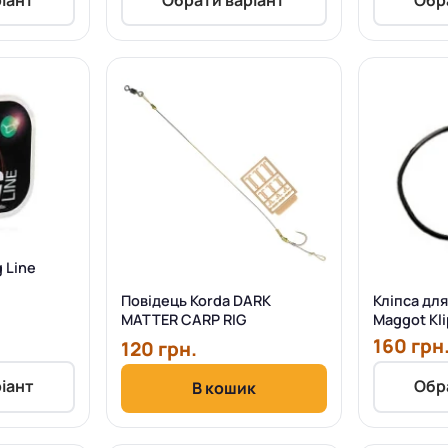
g Line
Повідець Korda DARK
Кліпса дл
MATTER CARP RIG
Maggot Kli
160 грн
120 грн.
іант
Обр
В кошик