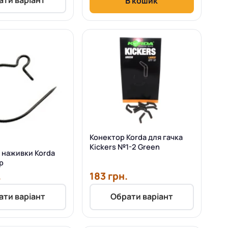
В кошик
Конектор Korda для гачка
Kickers №1-2 Green
я наживки Korda
p
.
183 грн.
ати варіант
Обрати варіант