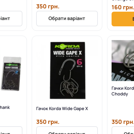
350 грн.
160 грн
іант
Обрати варіант
Гачки Kor
Choddy
Shank
Гачок Korda Wide Gape X
350 грн.
350 грн
іант
Обрати варіант
Обр