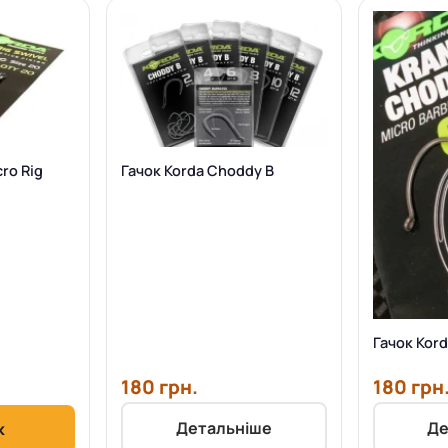
ro Rig
Гачок Korda Choddy B
Гачок Kor
180 грн.
180 грн
Детальніше
Де
к