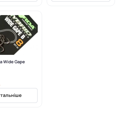
da Wide Gape
.
тальніше