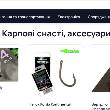
ігання та транспортування
Електроніка
Споряджен
| Карпові снасті, аксесуари
dy
Гачок Korda Kontinental
Вертрлюг 
Change Sw