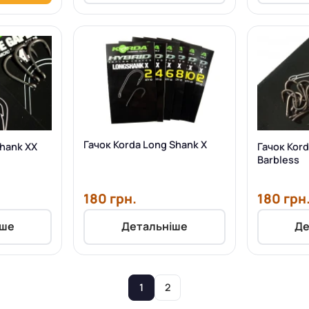
Гачок Korda Long Shank X
Shank XX
Гачок Kor
Barbless
180 грн.
180 грн
іше
Детальніше
Де
1
2