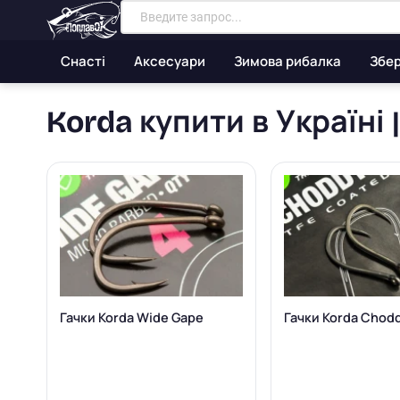
Снасті
Аксесуари
Зимова рибалка
Збер
Korda купити в Україні 
Гачки Korda Wide Gape
Гачки Korda Chod