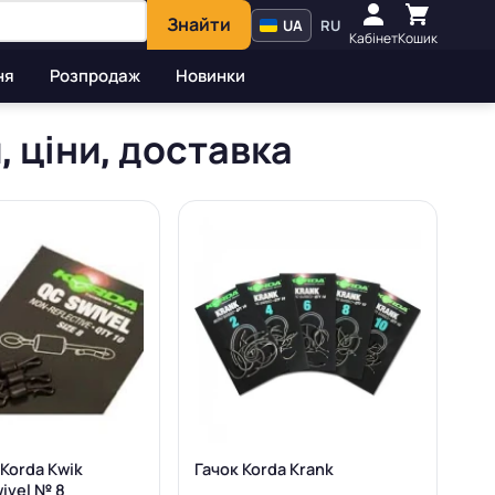
Знайти
UA
RU
Кабінет
Кошик
ня
Розпродаж
Новинки
, ціни, доставка
Korda Kwik
Гачок Korda Krank
ivel № 8