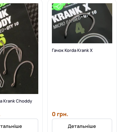
Гачок Korda Krank X
da Krank Choddy
.
0 грн.
тальніше
Детальніше