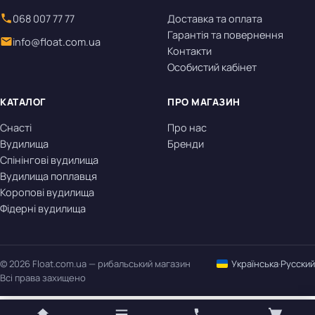
068 007 77 77
Доставка та оплата
Гарантія та повернення
info@float.com.ua
Контакти
Особистий кабінет
КАТАЛОГ
ПРО МАГАЗИН
Снасті
Про нас
Вудилища
Бренди
Спінінгові вудилища
Вудилища поплавця
Коропові вудилища
Фідерні вудилища
© 2026 Float.com.ua — рибальський магазин
Українська
·
Русский
Всі права захищено