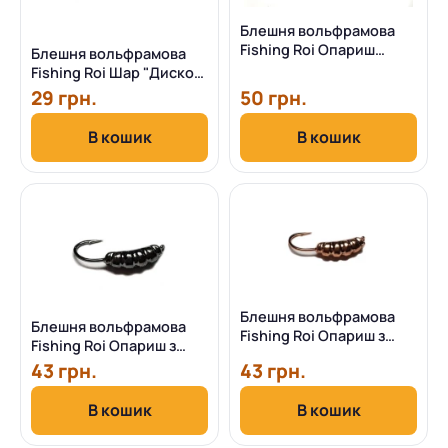
Блешня вольфрамова
Fishing Roi Опариш
Блешня вольфрамова
3.5мм (срібло)
Fishing Roi Шар "Диско"
з вушком 3мм (чорний
29 грн.
50 грн.
нікель)
В кошик
В кошик
Блешня вольфрамова
Блешня вольфрамова
Fishing Roi Опариш з
Fishing Roi Опариш з
вушком 3.5мм (Мідь)
вушком 3.5мм (Чорний
43 грн.
43 грн.
нікель)
В кошик
В кошик