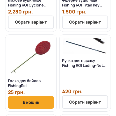
Махове вудилище
Фідерне вудилище
Fishing ROI Cyclone
Fishing ROI Titan Key
Telepole 7.0 м
Seven 3.30 м 100 г
2,280 грн.
1,500 грн.
Обрати варіант
Обрати варіант
Ручка для підсаку
Fishing ROI Lading-Net
Extreme
Голка для бойлов
FishingRoi
420 грн.
25 грн.
Обрати варіант
В кошик