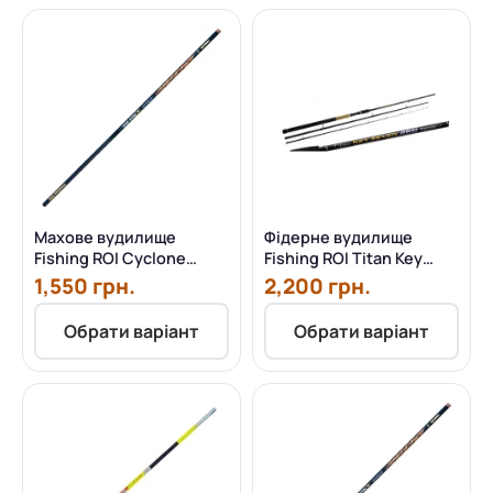
Махове вудилище
Фідерне вудилище
Fishing ROI Cyclone
Fishing ROI Titan Key
Telepole 5.0 м
Seven 3.60 м 120 г
1,550 грн.
2,200 грн.
Обрати варіант
Обрати варіант