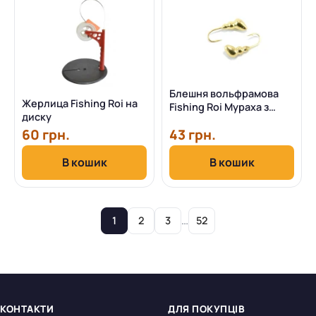
Блешня вольфрамова
Жерлица Fishing Roi на
Fishing Roi Мураха з
диску
отвором 3 мм (Золото)
60 грн.
43 грн.
В кошик
В кошик
…
1
2
3
52
КОНТАКТИ
ДЛЯ ПОКУПЦІВ