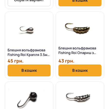
В кошик
Блешня вольфрамова
Блешня вольфрамова
Fishing Roi Опариш з
Fishing Roi Крапля 3.5мм
вушком 3.5мм (Золото)
(срібло)
45 грн.
43 грн.
В кошик
В кошик