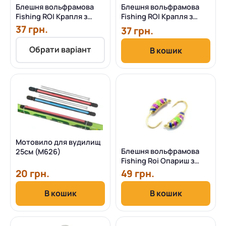
Блешня вольфрамова
Блешня вольфрамова
Fishing ROI Крапля з
Fishing ROI Крапля з
вушком фарбування 3мм
вушком фарбування 3мм
37 грн.
37 грн.
Обрати варіант
В кошик
Мотовило для вудилищ
Блешня вольфрамова
25см (M626)
Fishing Roi Опариш з
вушком 4мм
20 грн.
49 грн.
В кошик
В кошик