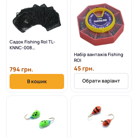
Садок Fishing Rol TL-
KNNC-008
40см*35см*2.7 м (M41)
Набір вантажів Fishing
ROI
45 грн.
794 грн.
Обрати варіант
В кошик