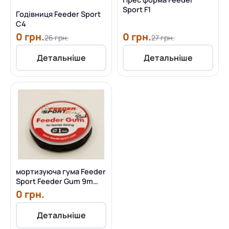
Sport F1
Годівниця Feeder Sport
C4
0 грн.
0 грн.
26 грн.
27 грн.
Детальніше
Детальніше
мортизуюча гума Feeder
Sport Feeder Gum 9m
1.0mm (black)
0 грн.
Детальніше