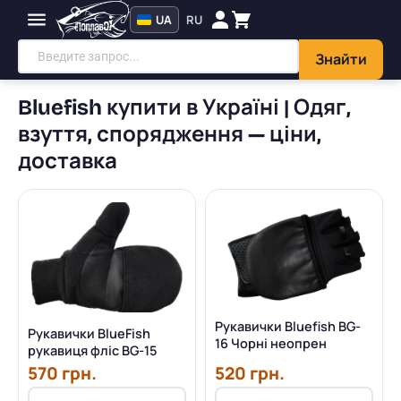
UA
RU
Знайти
Bluefish купити в Україні | Одяг,
взуття, спорядження — ціни,
доставка
Рукавички Bluefish BG-
Рукавички BlueFish
16 Чорні неопрен
рукавиця фліс BG-15
570 грн.
520 грн.