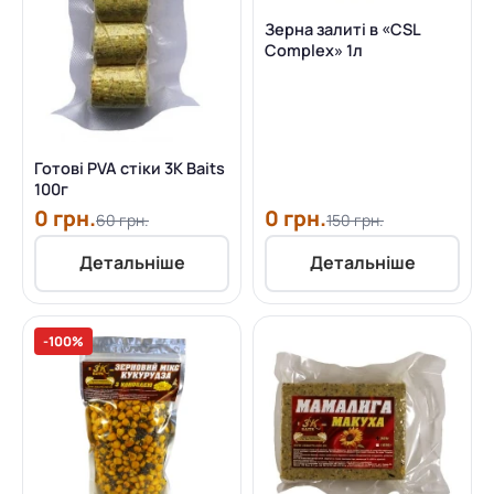
Зерна залиті в «CSL
Complex» 1л
Готові PVA стіки 3K Baits
100г
0 грн.
0 грн.
60 грн.
150 грн.
Детальніше
Детальніше
-100%