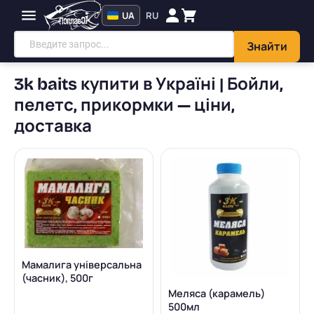
UA
RU
Знайти
3k baits купити в Україні | Бойли,
пелетс, прикормки — ціни,
доставка
Мамалига універсальна
(часник), 500г
Меляса (карамель)
500мл