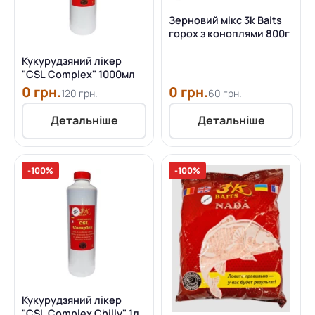
Зерновий мікс 3k Baits
горох з коноплями 800г
Кукурудзяний лікер
"CSL Complex" 1000мл
0 грн.
0 грн.
120 грн.
60 грн.
Детальніше
Детальніше
-100%
-100%
Кукурудзяний лікер
"CSL Complex Chilly" 1л