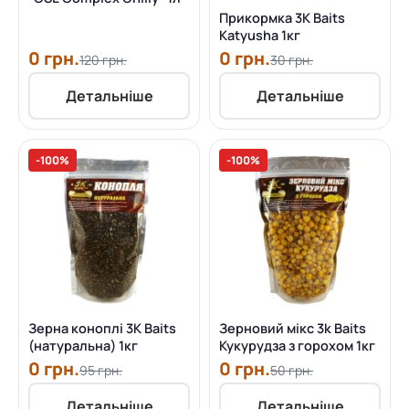
Прикормка 3K Baits
Katyusha 1кг
0 грн.
0 грн.
120 грн.
30 грн.
Детальніше
Детальніше
-100%
-100%
Зерна коноплі 3K Baits
Зерновий мікс 3k Baits
(натуральна) 1кг
Кукурудза з горохом 1кг
0 грн.
0 грн.
95 грн.
50 грн.
Детальніше
Детальніше