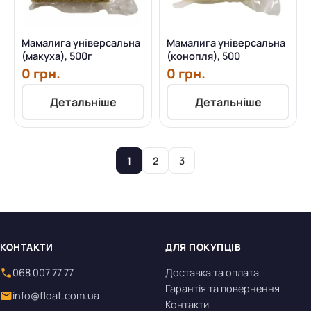
Мамалига універсальна
Мамалига універсальна
(макуха), 500г
(конопля), 500
0 грн.
0 грн.
Детальніше
Детальніше
1
2
3
КОНТАКТИ
ДЛЯ ПОКУПЦІВ
068 007 77 77
Доставка та оплата
Гарантія та повернення
info@float.com.ua
Контакти