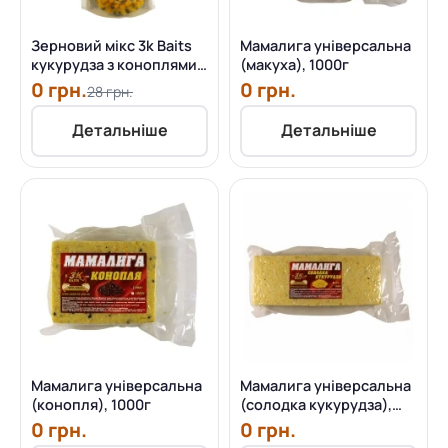
Зерновий мікс 3k Baits
Мамалига універсальна
кукурудза з коноплями
(макуха), 1000г
400г
0 грн.
0 грн.
28 грн.
Детальніше
Детальніше
Мамалига універсальна
Мамалига універсальна
(конопля), 1000г
(солодка кукурудза),
1000г
0 грн.
0 грн.