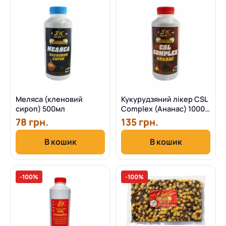
Меляса (кленовий
Кукурудзяний лікер CSL
сироп) 500мл
Complex (Ананас) 1000
мол
78 грн.
135 грн.
В кошик
В кошик
-100%
-100%