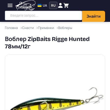
UA
RU
Знайти
Головна
Снасти
Приманки
Воблеры
Воблер ZipBaits Rigge Hunted
78мм/12г