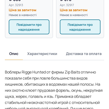
Арт. 32913
Арт. 32917
Ціна за запитом
Ціна за запитом
Немає в наявності
Немає в наявності
Повідомити про
Повідомити про
надходження
надходження
Опис
Характеристики
Доставка та оплата
Воблеры Rigge Hunted от фирмы Zip Baits отлично
показали себя при ловле большинства видов
хищников, обитающих в водоемах нашей полосы. На
них охотно клюет прудовая форель, окунь, некрупная
щука, жерех, голавль и язь. Приманка обладает
стабильной низкочастотной игрой с относительной
небольшой амплитудой колебаний. Лучше всего