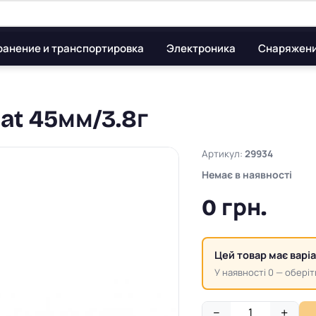
ранение и транспортировка
Электроника
Снаряжен
lat 45мм/3.8г
Артикул:
29934
Немає в наявності
0 грн.
Цей товар має варі
У наявності 0 — оберіт
−
+