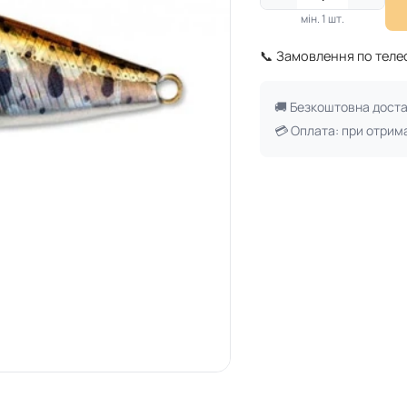
мін. 1 шт.
📞 Замовлення по тел
🚚 Безкоштовна дост
💳 Оплата: при отрим