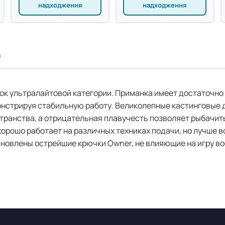
надходження
надходження
а
ерок ультралайтовой категории. Приманка имеет достаточно
монстрируя стабильную работу. Великолепные кастинговые
ранства, а отрицательная плавучесть позволяет рыбачит
орошо работает на различных техниках подачи, но лучше в
ановлены острейшие крючки Owner, не влияющие на игру во