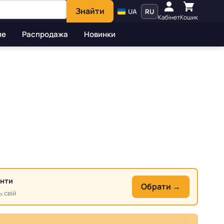
Знайти
UA
RU
Кабінет
Кошик
ие
Распродажа
Новинки
анти
Обрати →
ь свій