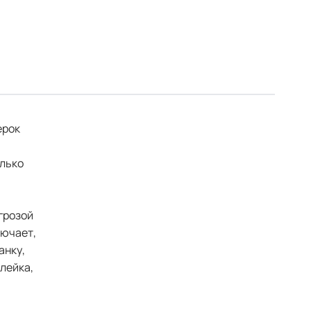
ерок
олько
грозой
лючает,
анку,
лейка,