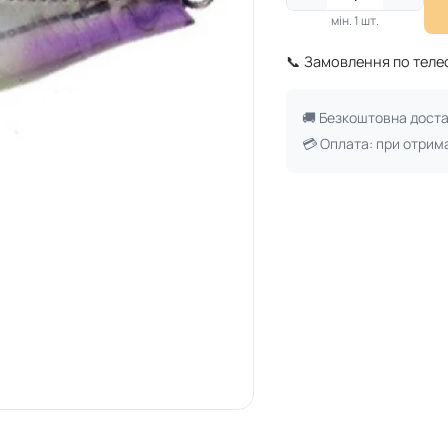
мін. 1 шт.
📞 Замовлення по тел
🚚 Безкоштовна дост
💳 Оплата: при отрим