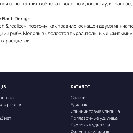
й ориентации» воблера в воде, но и далекому, и главное,
 Flash Design.
h & realize», поэтому, как правило, оснащен двумя миниа
ими рыбу. Модель выделяется выразительными «живыми»
ых расцветок.
ЦІВ
КАТАЛОГ
 оплата
Снасти
 повернення
Удилища
Спиннинговые удилища
абінет
Поплавочные удилища
Карповые удилища
Фидерные удилища