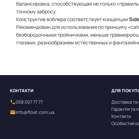
балансировка, способствующая не только «правильно
точному забросу.
Конструктив воблера соответствует концепции
Side
Рекомендован для использования по принципу «catc
безбородочными тройничками, меньше травмирующ
глазами, разнообразием естественных и фантазийн
КОНТАКТИ
ДЛЯ ПОКУП
068 007 77 77
Доставка та
Гарантія та
info@float.com.ua
Контакти
Особистий к