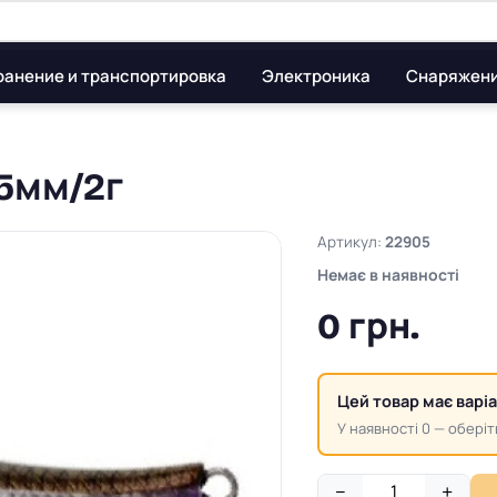
ранение и транспортировка
Электроника
Снаряжен
35мм/2г
Артикул:
22905
Немає в наявності
0 грн.
Цей товар має варі
У наявності 0 — оберіт
−
+