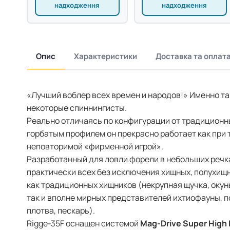
надходження
надходження
Опис
Характеристики
Доставка та оплат
«Лучший воблер всех времен и народов!» Именно та
некоторые спиннингисты.
Реально отличаясь по конфигурации от традиционн
горбатым профилем он прекрасно работает как при т
неповторимой «фирменной игрой».
Разработанный для ловли форели в небольших речка
практически всех без исключения хищных, полухищ
как традиционных хищников (некрупная щучка, окун
так и вполне мирных представителей ихтиофауны, 
плотва, пескарь).
Rigge-35F оснащен системой
Mag-Drive Super High