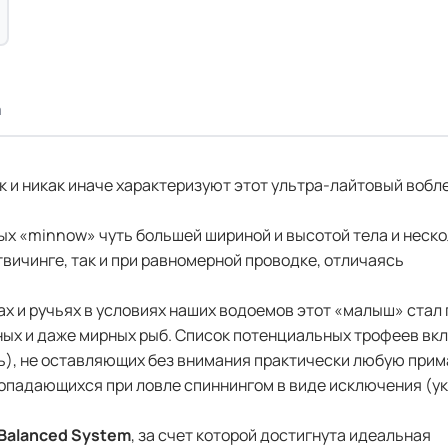
а
к и никак иначе характеризуют этот ультра-лайтовый вобл
ых «minnow» чуть большей шириной и высотой тела и неск
вичинге, так и при равномерной проводке, отличаясь
х и ручьях в условиях наших водоемов этот «малыш» стал 
ных и даже мирных рыб. Список потенциальных трофеев вк
ь), не оставляющих без внимания практически любую прим
попадающихся при ловле спиннингом в виде исключения (ук
 Balanced System
, за счет которой достигнута идеальная