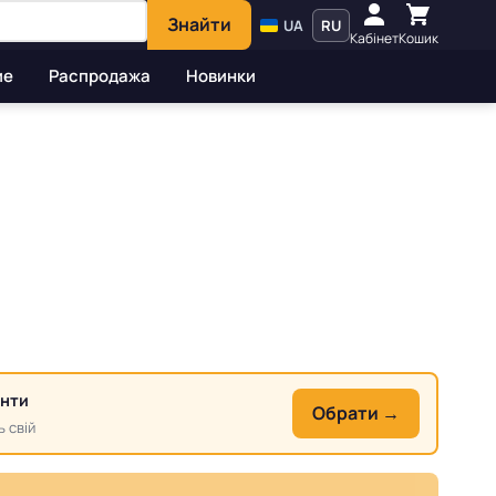
Знайти
UA
RU
Кабінет
Кошик
ие
Распродажа
Новинки
анти
Обрати →
ь свій