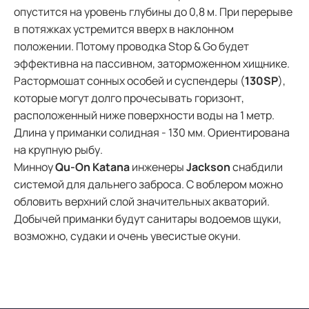
опустится на уровень глубины до 0,8 м. При перерыве
в потяжках устремится вверх в наклонном
положении. Потому проводка Stop & Go будет
эффективна на пассивном, заторможенном хищнике.
Растормошат сонных особей и суспендеры (
130SP
),
которые могут долго прочесывать горизонт,
расположенный ниже поверхности воды на 1 метр.
Длина у приманки солидная - 130 мм. Ориентирована
на крупную рыбу.
Минноу
Qu-On Katana
инженеры
Jackson
снабдили
системой для дальнего заброса. С воблером можно
обловить верхний слой значительных акваторий.
Добычей приманки будут санитары водоемов щуки,
возможно, судаки и очень увесистые окуни.