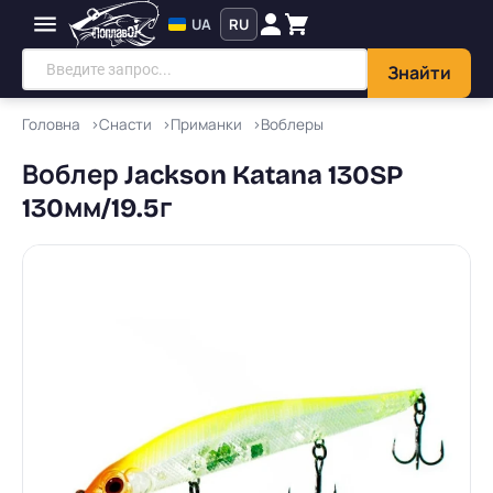
UA
RU
Знайти
Головна
Снасти
Приманки
Воблеры
Воблер Jackson Katana 130SP
130мм/19.5г