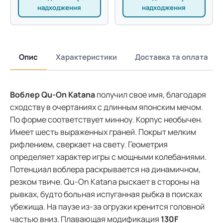
надходження
надходження
Опис
Характеристики
Доставка та оплата
Воблер Qu-On Katana
получил свое имя, благодаря
сходству в очертаниях с длинным японским мечом.
По форме соответствует минноу. Корпус необычен.
Имеет шесть выраженных граней. Покрыт мелким
рифлением, сверкает на свету. Геометрия
определяет характер игры с мощными колебаниями.
Потенциал воблера раскрывается на динамичном,
резком твиче. Qu-On Katana рыскает в стороны на
рывках, будто больная испуганная рыбка в поисках
убежища. На паузе из-за огрузки кренится головной
частью вниз. Плавающая модификация
130F