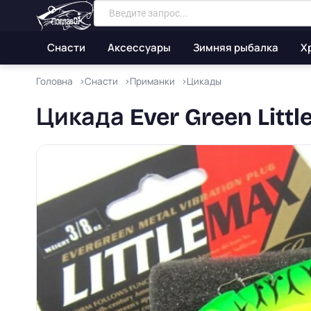
Снасти
Аксессуары
Зимняя рыбалка
Х
Головна
Снасти
Приманки
Цикады
Цикада Ever Green Littl