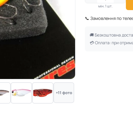
мін. 1 шт.
📞 Замовлення по тел
🚚 Безкоштовна дост
💳 Оплата: при отрим
+11 фото