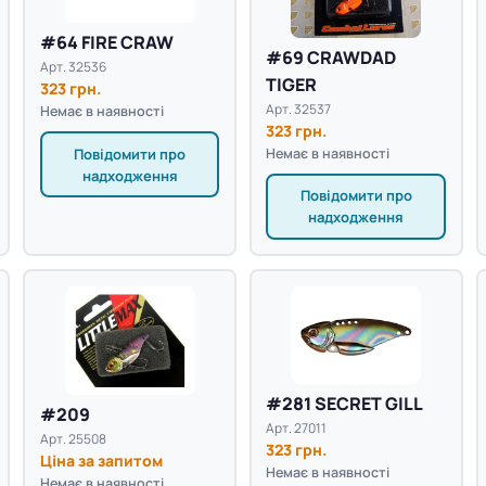
#64 FIRE CRAW
#69 CRAWDAD
Арт. 32536
TIGER
323 грн.
Арт. 32537
Немає в наявності
323 грн.
Повідомити про
Немає в наявності
надходження
Повідомити про
надходження
#281 SECRET GILL
#209
Арт. 27011
Арт. 25508
323 грн.
Ціна за запитом
Немає в наявності
Немає в наявності