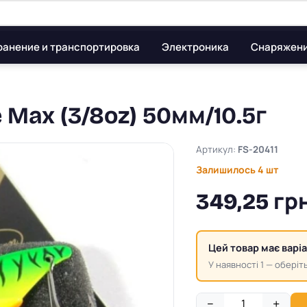
ранение и транспортировка
Электроника
Снаряжен
e Max (3/8oz) 50мм/10.5г
Артикул:
FS-20411
Залишилось 4 шт
349,25 грн
Цей товар має варі
У наявності 1 — оберіть
−
+