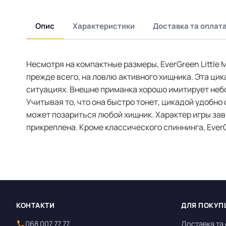
Опис
Характеристики
Доставка та оплат
Несмотря на компактные размеры, EverGreen Little 
прежде всего, на ловлю активного хищника. Эта ци
ситуациях. Внешне приманка хорошо имитирует небо
Учитывая то, что она быстро тонет, цикадой удобно
может позариться любой хищник. Характер игры завис
прикреплена. Кроме классического спиннинга, EverG
КОНТАКТИ
ДЛЯ ПОКУП
068 007 77 77
Доставка та