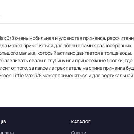
а
Max 3/8 очень мобильная и уловистая приманка, рассчитанн
када может применяться для ловли в самых разнообразных
льшого малька, который активно двигается в толще воды.
 облавливать свалы в глубину или прибережные бровки, где 
ит от того, за какое из трех петель на спине приманка бу
reen Little Max 3/8 может применяться и для вертикальной
ЦІВ
КАТАЛОГ
 оплата
Снасти