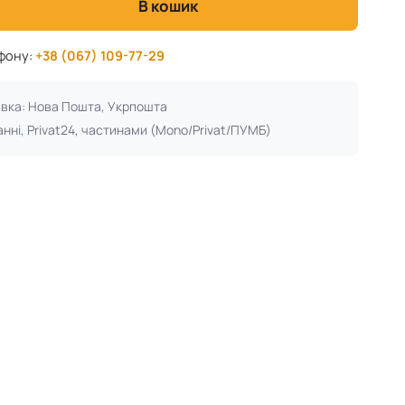
В кошик
ефону:
+38 (067) 109-77-29
авка: Нова Пошта, Укрпошта
анні, Privat24, частинами (Mono/Privat/ПУМБ)