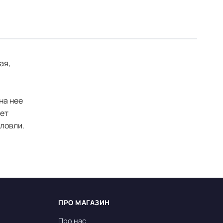
ая,
на нее
дет
 ловли.
ПРО МАГАЗИН
Про нас