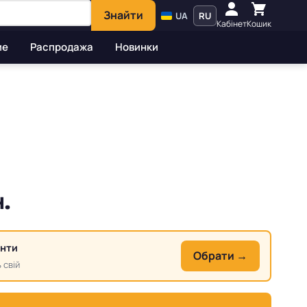
Знайти
UA
RU
Кабінет
Кошик
ие
Распродажа
Новинки
.
анти
Обрати →
 свій