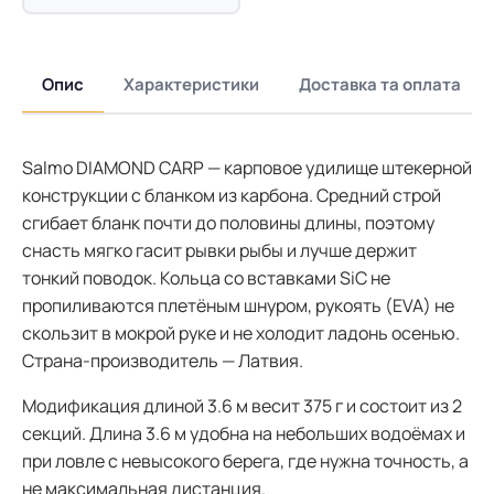
Опис
Характеристики
Доставка та оплата
Salmo DIAMOND CARP — карповое удилище штекерной
конструкции с бланком из карбона. Средний строй
сгибает бланк почти до половины длины, поэтому
снасть мягко гасит рывки рыбы и лучше держит
тонкий поводок. Кольца со вставками SiC не
пропиливаются плетёным шнуром, рукоять (EVA) не
скользит в мокрой руке и не холодит ладонь осенью.
Страна-производитель — Латвия.
Модификация длиной 3.6 м весит 375 г и состоит из 2
секций. Длина 3.6 м удобна на небольших водоёмах и
при ловле с невысокого берега, где нужна точность, а
не максимальная дистанция.