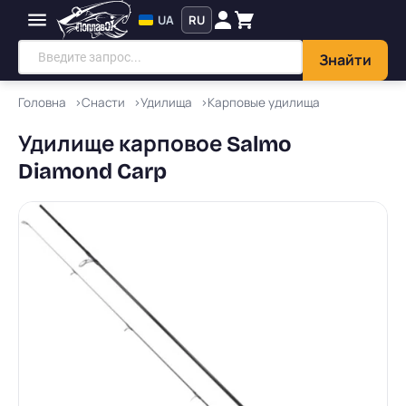
UA
RU
Знайти
Головна
Снасти
Удилища
Карповые удилища
Удилище карповое Salmo
Diamond Carp