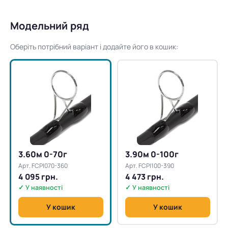
Модельний ряд
Оберіть потрібний варіант і додайте його в кошик:
3.60м 0-70г
3.90м 0-100г
Арт. FCPI070-360
Арт. FCPI100-390
4 095 грн.
4 473 грн.
✓ У наявності
✓ У наявності
У кошик
У кошик