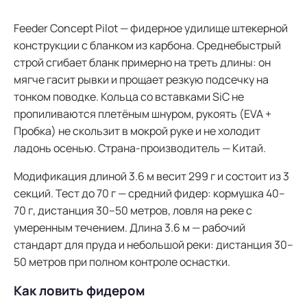
Feeder Concept Pilot — фидерное удилище штекерной
конструкции с бланком из карбона. Среднебыстрый
строй сгибает бланк примерно на треть длины: он
мягче гасит рывки и прощает резкую подсечку на
тонком поводке. Кольца со вставками SiC не
пропиливаются плетёным шнуром, рукоять (EVA +
Пробка) не скользит в мокрой руке и не холодит
ладонь осенью. Страна-производитель — Китай.
Модификация длиной 3.6 м весит 299 г и состоит из 3
секций. Тест до 70 г — средний фидер: кормушка 40–
70 г, дистанция 30–50 метров, ловля на реке с
умеренным течением. Длина 3.6 м — рабочий
стандарт для пруда и небольшой реки: дистанция 30–
50 метров при полном контроле оснастки.
Как ловить фидером