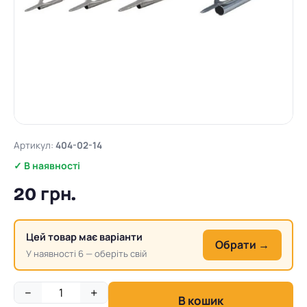
Артикул:
404-02-14
✓ В наявності
20 грн.
Цей товар має варіанти
Обрати →
У наявності 6 — оберіть свій
−
+
В кошик