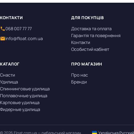
КОНТАКТИ
ДЛЯ ПОКУПЦІВ
068 007 77 77
Доставка та оплата
Гарантія та повернення
info@float.com.ua
Контакти
Особистий кабінет
КАТАЛОГ
ПРО МАГАЗИН
Снасти
Про нас
Удилища
Бренди
Спиннинговые удилища
Поплавочные удилища
Карповые удилища
Фидерные удилища
© 2026 Float.com.ua — рибальський магазин
Українська
·
Русский