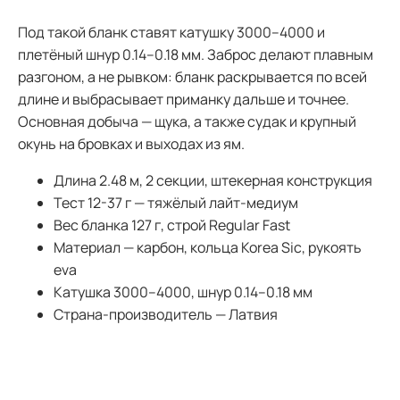
Под такой бланк ставят катушку 3000–4000 и
плетёный шнур 0.14–0.18 мм. Заброс делают плавным
разгоном, а не рывком: бланк раскрывается по всей
длине и выбрасывает приманку дальше и точнее.
Основная добыча — щука, а также судак и крупный
окунь на бровках и выходах из ям.
Длина 2.48 м, 2 секции, штекерная конструкция
Тест 12-37 г — тяжёлый лайт-медиум
Вес бланка 127 г, строй Regular Fast
Материал — карбон, кольца Korea Sic, рукоять
eva
Катушка 3000–4000, шнур 0.14–0.18 мм
Страна-производитель — Латвия