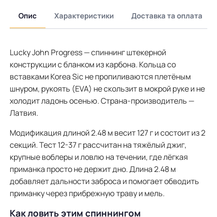
Опис
Характеристики
Доставка та оплата
Lucky John Progress — спиннинг штекерной
конструкции с бланком из карбона. Кольца со
вставками Korea Sic не пропиливаются плетёным
шнуром, рукоять (EVA) не скользит в мокрой руке и не
холодит ладонь осенью. Страна-производитель —
Латвия.
Модификация длиной 2.48 м весит 127 г и состоит из 2
секций. Тест 12-37 г рассчитан на тяжёлый джиг,
крупные воблеры и ловлю на течении, где лёгкая
приманка просто не держит дно. Длина 2.48 м
добавляет дальности заброса и помогает обводить
приманку через прибрежную траву и мель.
Как ловить этим спиннингом