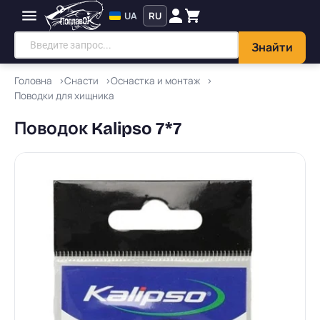
UA
RU
Знайти
Головна
Снасти
Оснастка и монтаж
Поводки для хищника
Поводок Kalipso 7*7