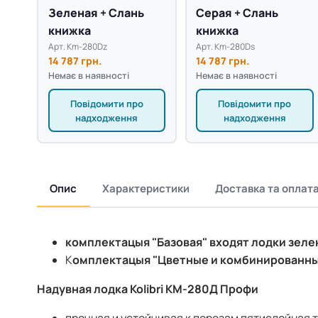
Зеленая + Слань
Серая + Слань
книжка
книжка
Арт. Km-280Dz
Арт. Km-280Ds
14 787 грн.
14 787 грн.
Немає в наявності
Немає в наявності
Повідомити про
Повідомити про
надходження
надходження
Опис
Характеристики
Доставка та оплат
комплектацыя "Базовая" входят лодки зелен
К
омплектацыя "Цветные и комбинированные
Надувная лодка Kolibri КМ-280Д Профи
прочная и устойчивая к порезам пятислойная т