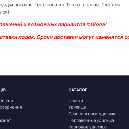
ундук носовая, Тент-палатка, Тент от солнца, Тент для
лок)
решений и возможных вариантов пайола!
ставки лодок. Сроки доставки могут изменятся от
ЦІВ
КАТАЛОГ
 оплата
Снасти
 повернення
Удилища
Спиннинговые удилища
абінет
Поплавочные удилища
Карповые удилища