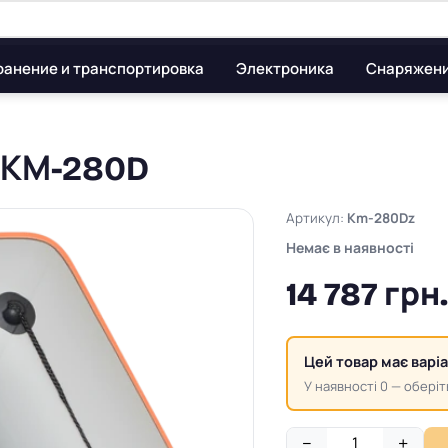
ранение и транспортировка
Электроника
Снаряжен
i КМ-280D
Артикул:
Km-280Dz
Немає в наявності
14 787 грн.
Цей товар має варі
У наявності 0 — оберіт
−
+