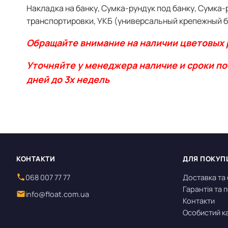
Накладка на банку, Сумка-рундук под банку, Сумка-р
транспортировки, УКБ (универсальный крепежный б
Обращайте внимание на наличии цветовых 
Уточняйте
у менеджера наличие и сроки по
дней до 3х недель
КОНТАКТИ
ДЛЯ ПОКУП
068 007 77 77
Доставка та
Гарантія та
info@float.com.ua
Контакти
Особистий к