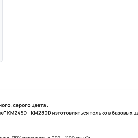
а
ого, серого цвета .
" KM245D - KM280D изготовляться только в базовых ц
кань ПВХ плотностью 950 – 1100 гр/м2;