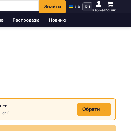
Знайти
UA
RU
Кабінет
Кошик
ие
Распродажа
Новинки
анти
Обрати →
ь свій