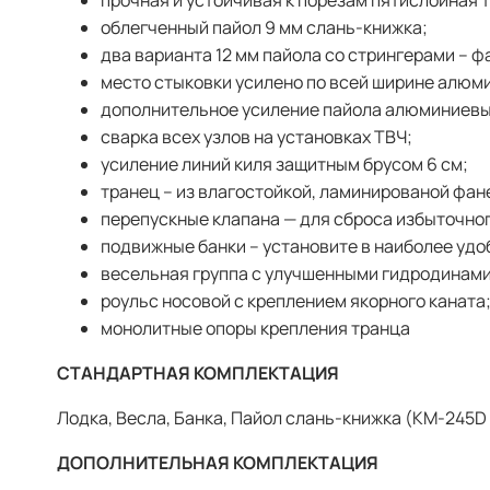
облегченный пайол 9 мм слань-книжка;
два варианта 12 мм пайола со стрингерами – 
место стыковки усилено по всей ширине алю
дополнительное усиление пайола алюминиевы
сварка всех узлов на установках ТВЧ;
усиление линий киля защитным брусом 6 см;
транец – из влагостойкой, ламинированой фан
перепускные клапана — для сброса избыточног
подвижные банки – установите в наиболее удо
весельная группа с улучшенными гидродинам
роульс носовой с креплением якорного каната
монолитные опоры крепления транца
СТАНДАРТНАЯ КОМПЛЕКТАЦИЯ
Лодка, Весла, Банка, Пайол слань-книжка (КМ-245D 
ДОПОЛНИТЕЛЬНАЯ КОМПЛЕКТАЦИЯ