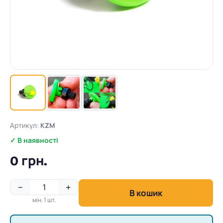
Артикул:
KZM
✓ В наявності
0 грн.
−
+
В кошик
мін. 1 шт.