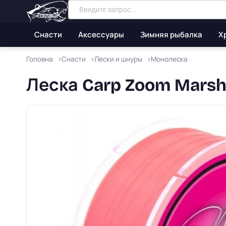
Снасти
Аксессуары
Зимняя рыбалка
Х
Головна
Снасти
Лески и шнуры
Монолеска
Леска Carp Zoom Marsha