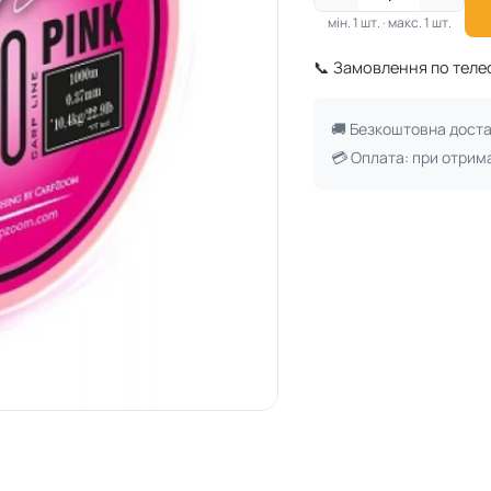
мін. 1 шт. · макс. 1 шт.
📞 Замовлення по тел
🚚 Безкоштовна дост
💳 Оплата: при отрим