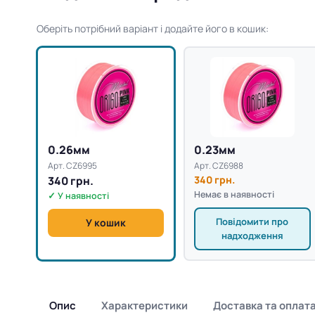
Оберіть потрібний варіант і додайте його в кошик:
0.26мм
0.23мм
Арт. CZ6995
Арт. CZ6988
340 грн.
340 грн.
Немає в наявності
✓ У наявності
Повідомити про
У кошик
надходження
Опис
Характеристики
Доставка та оплат