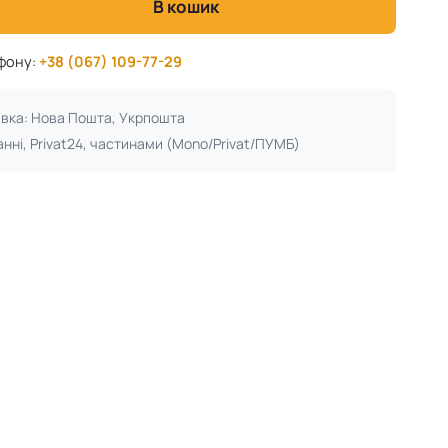
В кошик
ефону:
+38 (067) 109-77-29
авка: Нова Пошта, Укрпошта
анні, Privat24, частинами (Mono/Privat/ПУМБ)