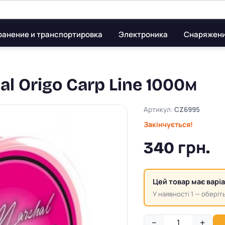
ранение и транспортировка
Электроника
Снаряжен
l Origo Carp Line 1000м
Артикул:
CZ6995
Закінчується!
340 грн.
Цей товар має варі
У наявності 1 — оберіть
−
+