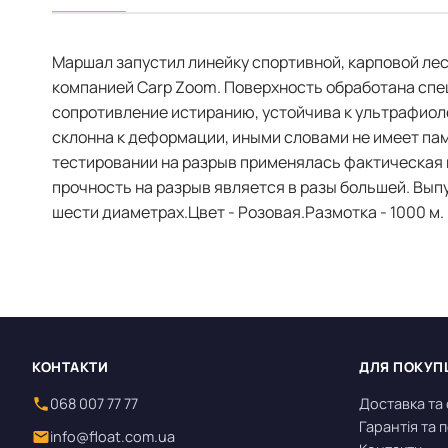
Маршал запустил линейку спортивной, карповой ле
компанией Carp Zoom. Поверхность обработана спе
сопротивление истиранию, устойчива к ультрафиол
склонна к деформации, иными словами не имеет пам
тестировании на разрыв применялась фактическая н
прочность на разрыв является в разы большей. Выпу
шести диаметрах.Цвет - Розовая.Размотка - 1000 м.
КОНТАКТИ
ДЛЯ ПОКУП
068 007 77 77
Доставка та
Гарантія та
info@float.com.ua