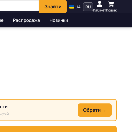
Знайти
UA
RU
Кабінет
Кошик
ие
Распродажа
Новинки
анти
Обрати →
 свій