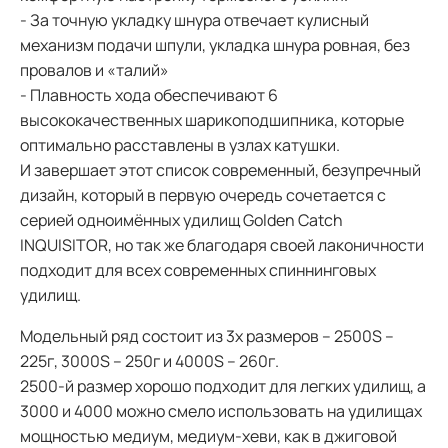
- За точную укладку шнура отвечает кулисный
механизм подачи шпули, укладка шнура ровная, без
провалов и «талий»
- Плавность хода обеспечивают 6
высококачественных шарикоподшипника, которые
оптимально расставлены в узлах катушки.
И завершает этот список современный, безупречный
дизайн, который в первую очередь сочетается с
серией одноимённых удилищ Golden Catch
INQUISITOR, но так же благодаря своей лаконичности
подходит для всех современных спиннинговых
удилищ.
Модельный ряд состоит из 3х размеров – 2500S –
225г, 3000S – 250г и 4000S – 260г.
2500-й размер хорошо подходит для легких удилищ, а
3000 и 4000 можно смело использовать на удилищах
мощностью медиум, медиум-хеви, как в джиговой