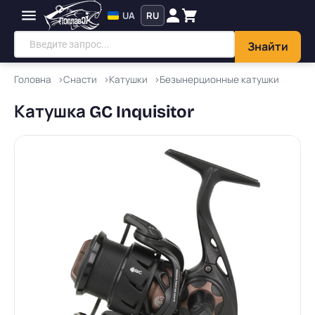
UA
RU
Знайти
Головна
Снасти
Катушки
Безынерционные катушки
Катушка GC Inquisitor