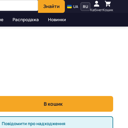
Знайти
UA
RU
Кабінет
Кошик
ие
Распродажа
Новинки
В кошик
Повідомити про надходження