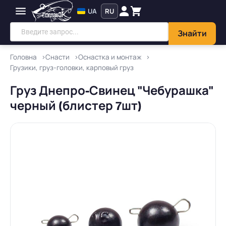
UA
RU
Знайти
Головна
Снасти
Оснастка и монтаж
Грузики, груз-головки, карповый груз
Груз Днепро-Свинец "Чебурашка"
черный (блистер 7шт)