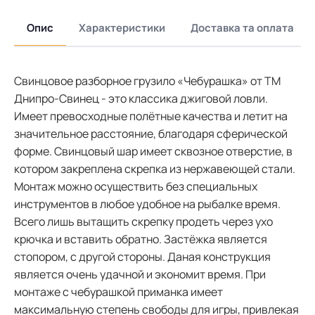
Опис
Характеристики
Доставка та оплата
Свинцовое разборное грузило «Чебурашка» от ТМ
Днипро-Свинец - это классика джиговой ловли.
Имеет превосходные полётные качества и летит на
значительное расстояние, благодаря сферической
форме. Свинцовый шар имеет сквозное отверстие, в
котором закреплена скрепка из нержавеющей стали.
Монтаж можно осуществить без специальных
инструментов в любое удобное на рыбалке время.
Всего лишь вытащить скрепку продеть через ухо
крючка и вставить обратно. Застёжка является
стопором, с другой стороны. Даная конструкция
является очень удачной и экономит время. При
монтаже с чебурашкой приманка имеет
максимальную степень свободы для игры, привлекая