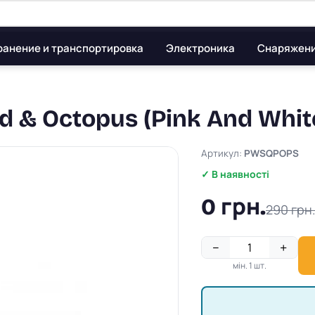
ранение и транспортировка
Электроника
Снаряжен
d & Octopus (Pink And Whit
Артикул:
PWSQPOPS
✓ В наявності
0 грн.
290 грн
−
+
мін. 1 шт.