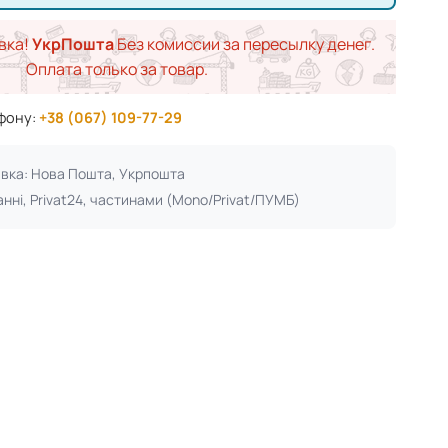
вка!
УкрПошта
Без комиссии за пересылку денег.
Оплата только за товар.
ефону:
+38 (067) 109-77-29
авка: Нова Пошта, Укрпошта
анні, Privat24, частинами (Mono/Privat/ПУМБ)