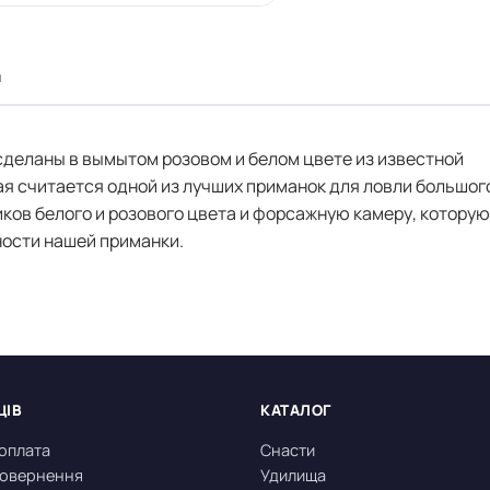
а
сделаны в вымытом розовом и белом цвете из известной
ая считается одной из лучших приманок для ловли большог
иков белого и розового цвета и форсажную камеру, котору
ости нашей приманки.
ЦІВ
КАТАЛОГ
 оплата
Снасти
 повернення
Удилища