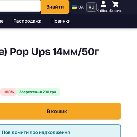
Знайти
UA
RU
Кабінет
Кошик
ие
Распродажа
Новинки
e) Pop Ups 14мм/50г
.
-100%
Збереження 290 грн.
В кошик
Повідомити про надходження