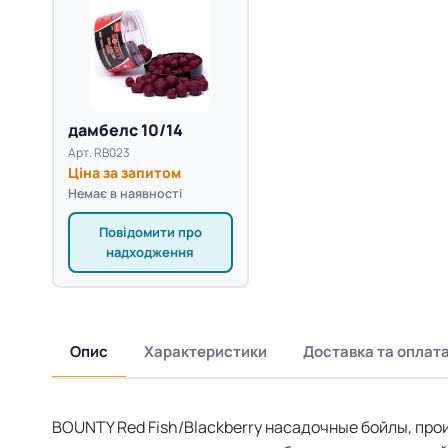
дамбелс 10/14
Арт. RB023
Ціна за запитом
Немає в наявності
Повідомити про
надходження
Опис
Характеристики
Доставка та оплат
BOUNTY Red Fish/Blackberry насадочные бойлы, пр