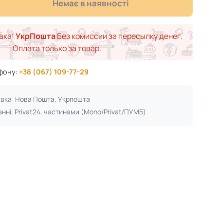
Немає в наявності
вка!
УкрПошта
Без комиссии за пересылку денег.
Оплата только за товар.
ефону:
+38 (067) 109-77-29
авка: Нова Пошта, Укрпошта
анні, Privat24, частинами (Mono/Privat/ПУМБ)