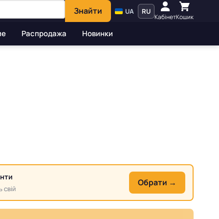
Знайти
UA
RU
Кабінет
Кошик
ие
Распродажа
Новинки
анти
Обрати →
ь свій