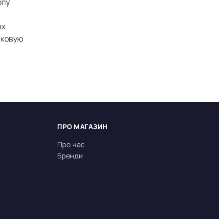
рпу
ых
иковую
ПРО МАГАЗИН
Про нас
Бренди