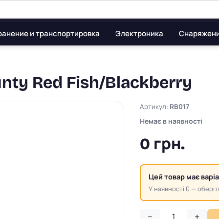
ранение и транспортировка
Электроника
Снаряжен
ty Red Fish/Blackberry
Артикул:
RB017
Немає в наявності
0 грн.
Цей товар має варі
У наявності 0 — оберіт
−
+