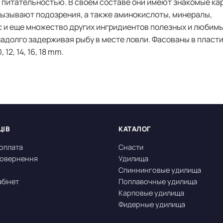
питательностью. В своем составе они имеют знакомые ка
 вызывают подозрения, а также аминокислоты, минералы,
 и еще множество других ингридиентов полезных и любим
надолго задерживая рыбу в месте ловли. Фасованы в пласт
12, 14, 16, 18 mm.
ЦІВ
КАТАЛОГ
 оплата
Снасти
 повернення
Удилища
Спиннинговые удилища
абінет
Поплавочные удилища
Карповые удилища
Фидерные удилища