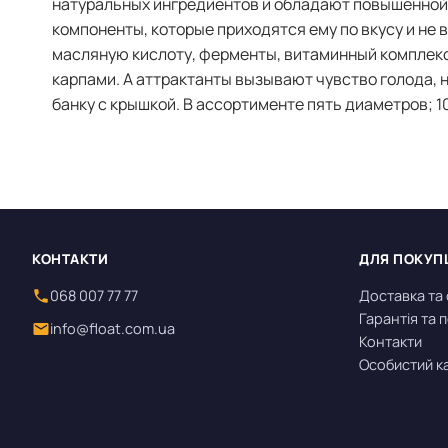
натуральных ингредиентов и обладают повышенной 
компоненты, которые приходятся ему по вкусу и не
масляную кислоту, ферменты, витаминный комплекс
карпами. А аттрактанты вызывают чувство голода, 
банку с крышкой. В ассортименте пять диаметров; 10, 
КОНТАКТИ
ДЛЯ ПОКУП
068 007 77 77
Доставка та
Гарантія та
info@float.com.ua
Контакти
Особистий к