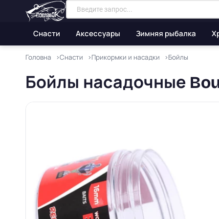
Снасти
Аксессуары
Зимняя рыбалка
Х
Головна
Снасти
Прикормки и насадки
Бойлы
Бойлы насадочные Boun