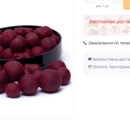
мін. 1 шт.
Бесплатная доста
📞 Замовлення по тел
🚚 Безкоштовна дост
💳 Оплата: при отрим