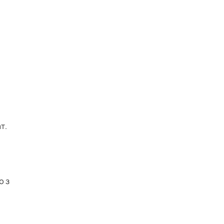
т.
ю з