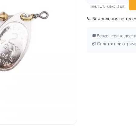
мін. 1 шт. · макс. 3 шт.
📞 Замовлення по тел
🚚 Безкоштовна дост
💳 Оплата: при отрим