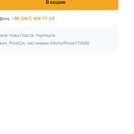
В кошик
ефону:
+38 (067) 109-77-29
авка: Нова Пошта, Укрпошта
анні, Privat24, частинами (Mono/Privat/ПУМБ)