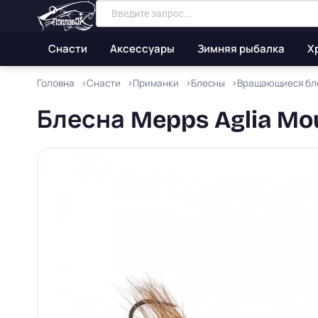
Снасти
Аксессуары
Зимняя рыбалка
Х
Головна
Снасти
Приманки
Блесны
Вращающиеся бл
Блесна Mepps Aglia M