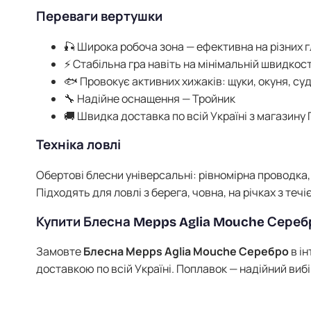
Переваги вертушки
🎣 Широка робоча зона — ефективна на різних г
⚡ Стабільна гра навіть на мінімальній швидкос
🐟 Провокує активних хижаків: щуки, окуня, су
🔧 Надійне оснащення — Тройник
🚚 Швидка доставка по всій Україні з магазину
Техніка ловлі
Обертові блесни універсальні: рівномірна проводка, 
Підходять для ловлі з берега, човна, на річках з теч
Купити Блесна Mepps Aglia Mouche Серебр
Замовте
Блесна Mepps Aglia Mouche Серебро
в і
доставкою по всій Україні. Поплавок — надійний виб