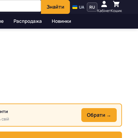
Знайти
UA
RU
Кабінет
Кошик
ие
Распродажа
Новинки
анти
Обрати →
 свій