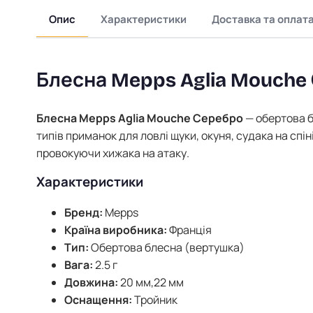
Опис
Характеристики
Доставка та оплат
Блесна Mepps Aglia Mouche
Блесна Mepps Aglia Mouche Серебро
— обертова б
типів приманок для ловлі щуки, окуня, судака на спі
провокуючи хижака на атаку.
Характеристики
Бренд:
Mepps
Країна виробника:
Франція
Тип:
Обертова блесна (вертушка)
Вага:
2.5 г
Довжина:
20 мм,22 мм
Оснащення:
Тройник