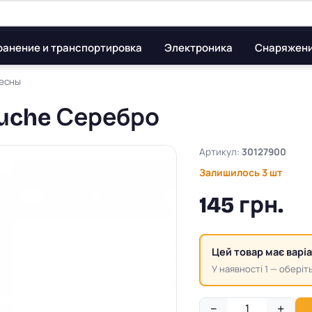
ранение и транспортировка
Электроника
Снаряжен
есны
ouche Серебро
Артикул:
30127900
Залишилось 3 шт
145 грн.
Цей товар має варі
У наявності 1 — оберіть
−
+