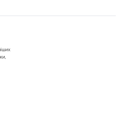
ніших
ки,