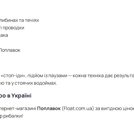
либинах та течіях
ті проводки
дака
 Поплавок
«стоп-іди», підйом із паузами — кожна техніка дає результа
ією та у стоячих водоймах.
о в Україні
нтернет-магазині
Поплавок
(Float.com.ua) за вигідною ціно
ір рибалки!