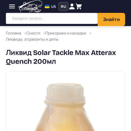
UA
RU
Знайти
Головна
Снасти
Прикормки и насадки
Ликвиды, атраканты и дипы
Ликвид Solar Tackle Max Atterax
Quench 200мл