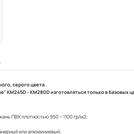
а
ого, серого цвета .
" KM245D - KM280D изготовляться только в базовых ц
кань ПВХ плотностью 950 – 1100 гр/м2;
фанерный или алюминиевый;