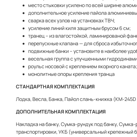
место стыковки усилено по всей ширине алю
дополнительное усиление пайола алюминиевы
сварка всех узлов на установках ТВЧ;
усиление линий киля защитным брусом 6 см;
транец – из влагостойкой, ламинированой фан
перепускные клапана — для сброса избыточног
подвижные банки – установите в наиболее удо
весельная группа с улучшенными гидродинам
роульс носовой с креплением якорного каната
монолитные опоры крепления транца
СТАНДАРТНАЯ КОМПЛЕКТАЦИЯ
Лодка, Весла, Банка, Пайол слань-книжка (КМ-245D 
ДОПОЛНИТЕЛЬНАЯ КОМПЛЕКТАЦИЯ
Накладка на банку, Сумка-рундук под банку, Сумка-р
транспортировки, УКБ (универсальный крепежный б