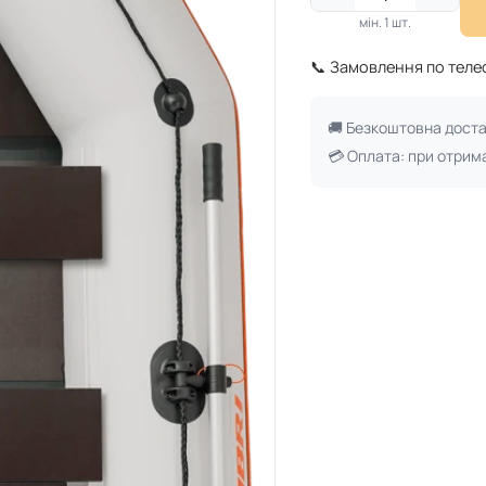
мін. 1 шт.
📞 Замовлення по тел
🚚 Безкоштовна дост
💳 Оплата: при отрим